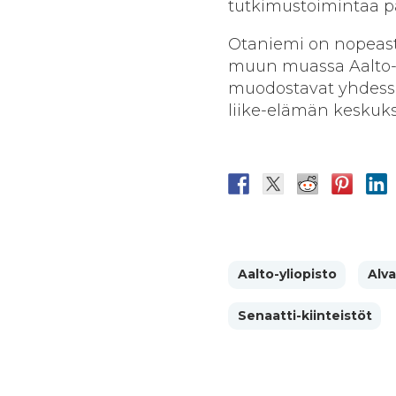
tutkimustoimintaa pa
Otaniemi on nopeasti
muun muassa Aalto-y
muodostavat yhdess
liike-elämän keskukse
Aalto-yliopisto
Alva
Senaatti-kiinteistöt