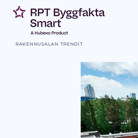
Siirry
sisältöön
RAKENNUSALAN TRENDIT