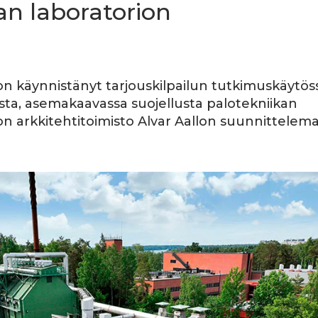
an laboratorion
 on käynnistänyt tarjouskilpailun tutkimuskäytös
sta, asemakaavassa suojellusta palotekniikan
 on arkkitehtitoimisto Alvar Aallon suunnittelem