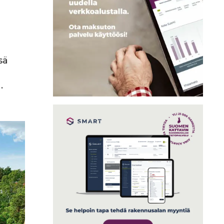
sä
a.