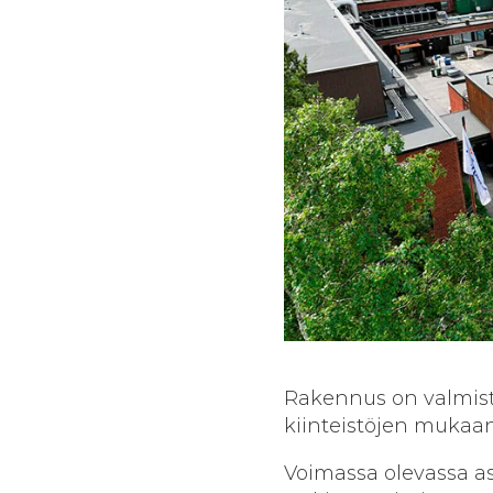
Rakennus on valmistu
kiinteistöjen mukaa
Voimassa olevassa a