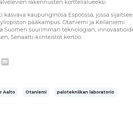
lvelevien rakennusten korttelialueeksi.
 kasvava kaupunginosa Espoossa, jossa sijaitsee
liopiston pääkampus. Otaniemi ja Keilaniemi
ä Suomen suurimman teknologian, innovaatioide
n, Senaatti-kiinteistöt kertoo.
r Aalto
Otaniemi
palotekniikan laboratorio