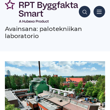
Siirry
sisältöön
Hae sisältöjä
Avainsana: palotekniikan
laboratorio