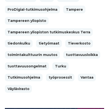
ProDigial-tutkimusohjelma
Tampere
Tampereen yliopisto
Tampereen yliopiston tutkimuskeskus Terra
tiedonkulku
tietyömaat
Tieverkosto
toimintakulttuurin muutos
tuottavuusloikka
tuottavuusongelmat
Turku
Tutkimusohjelma
työprosessit
Vantaa
Väylävirasto