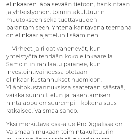
elinkaaren läpäisevään tietoon, hankintaan
ja yhteistyöhön, toimintakulttuurin
muutokseen sekä tuottavuuden
parantamiseen. Yhtenä kantavana teemana
on elinkaariajattelun lisääminen.
– Virheet ja riidat vähenevät, kun
yhteistyötä tehdään koko elinkaarella.
Samoin infran laatu paranee, kun
investointivaiheessa otetaan
elinkaarikustannukset huomioon.
Ylläpitokustannuksissa saatetaan säästää,
vaikka suunnittelun ja rakentamisen
hintalappu on suurempi – kokonaisuus
ratkaisee, Vaismaa sanoo.
Yksi merkittävä osa-alue ProDigialissa on
Vaismaan mukaan toimintakulttuurin