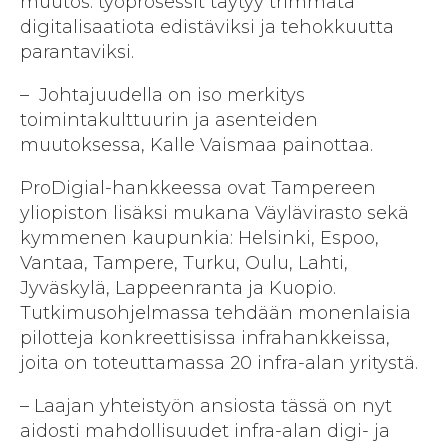
muutos: työprosessit täytyy trimmata
digitalisaatiota edistäviksi ja tehokkuutta
parantaviksi.
– Johtajuudella on iso merkitys
toimintakulttuurin ja asenteiden
muutoksessa, Kalle Vaismaa painottaa.
ProDigial-hankkeessa ovat Tampereen
yliopiston lisäksi mukana Väylävirasto sekä
kymmenen kaupunkia: Helsinki, Espoo,
Vantaa, Tampere, Turku, Oulu, Lahti,
Jyväskylä, Lappeenranta ja Kuopio.
Tutkimusohjelmassa tehdään monenlaisia
pilotteja konkreettisissa infrahankkeissa,
joita on toteuttamassa 20 infra-alan yritystä.
– Laajan yhteistyön ansiosta tässä on nyt
aidosti mahdollisuudet infra-alan digi- ja