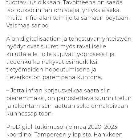
tuottavuusloikkaan. Tavoitteena on saada
iso joukko infran omistajia, yrityksiä sekä
muita infra-alan toimijoita samaan pöytään,
Vaismaa sanoo.
Alan digitalisaation ja tehostuvan yhteistyön
hyödyt ovat suuret myös tavalliselle
kuluttajalle, jolle sujuvat työprosessit ja
tiedonkulku näkyvät esimerkiksi
tietyömaiden nopeutumisena ja
tieverkoston parempana kuntona.
– Jotta infran korjausvelkaa saataisiin
pienemmäksi, on panostettava suunnittelun
ja rakentamisen laatuun sekä ennakoivaan
kunnossapitoon.
ProDigial-tutkimusohjelmaa 2020–2023
koordinoi Tampereen yliopisto. Hankkeen