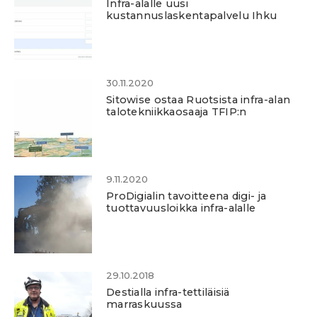
Infra-alalle uusi
kustannuslaskentapalvelu Ihku
30.11.2020
Sitowise ostaa Ruotsista infra-alan
talotekniikkaosaaja TFIP:n
9.11.2020
ProDigialin tavoitteena digi- ja
tuottavuusloikka infra-alalle
29.10.2018
Destialla infra-tettiläisiä
marraskuussa