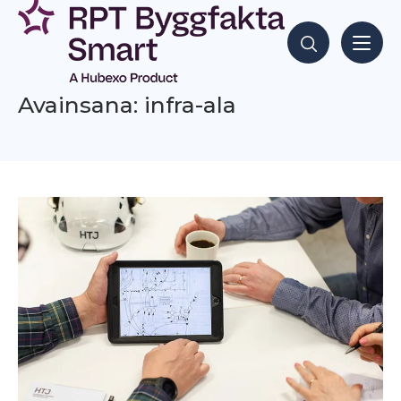
Siirry
sisältöön
Hae sisältöjä
Avainsana: infra-ala