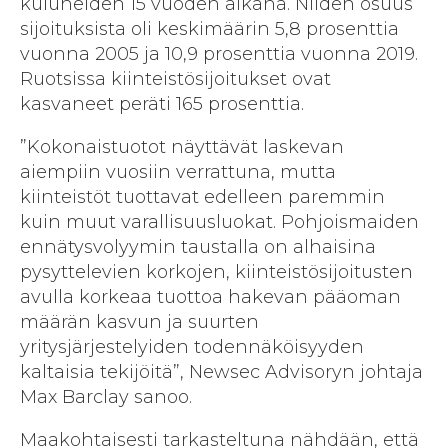
kuluneiden 15 vuoden aikana. Niiden osuus
sijoituksista oli keskimäärin 5,8 prosenttia
vuonna 2005 ja 10,9 prosenttia vuonna 2019.
Ruotsissa kiinteistösijoitukset ovat
kasvaneet peräti 165 prosenttia.
”Kokonaistuotot näyttävät laskevan
aiempiin vuosiin verrattuna, mutta
kiinteistöt tuottavat edelleen paremmin
kuin muut varallisuusluokat. Pohjoismaiden
ennätysvolyymin taustalla on alhaisina
pysyttelevien korkojen, kiinteistösijoitusten
avulla korkeaa tuottoa hakevan pääoman
määrän kasvun ja suurten
yritysjärjestelyiden todennäköisyyden
kaltaisia tekijöitä”, Newsec Advisoryn johtaja
Max Barclay sanoo.
Maakohtaisesti tarkasteltuna nähdään, että