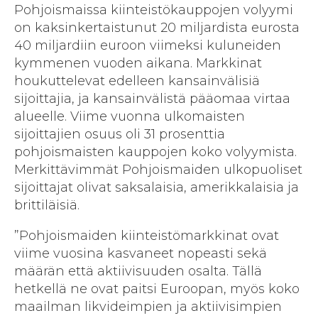
Pohjoismaissa kiinteistökauppojen volyymi
on kaksinkertaistunut 20 miljardista eurosta
40 miljardiin euroon viimeksi kuluneiden
kymmenen vuoden aikana. Markkinat
houkuttelevat edelleen kansainvälisiä
sijoittajia, ja kansainvälistä pääomaa virtaa
alueelle. Viime vuonna ulkomaisten
sijoittajien osuus oli 31 prosenttia
pohjoismaisten kauppojen koko volyymista.
Merkittävimmät Pohjoismaiden ulkopuoliset
sijoittajat olivat saksalaisia, amerikkalaisia ja
brittiläisiä.
”Pohjoismaiden kiinteistömarkkinat ovat
viime vuosina kasvaneet nopeasti sekä
määrän että aktiivisuuden osalta. Tällä
hetkellä ne ovat paitsi Euroopan, myös koko
maailman likvideimpien ja aktiivisimpien