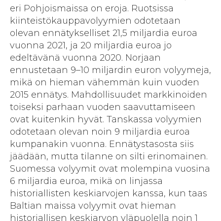
eri Pohjoismaissa on eroja. Ruotsissa
kiinteistökauppavolyymien odotetaan
olevan ennätykselliset 21,5 miljardia euroa
vuonna 2021, ja 20 miljardia euroa jo
edeltävänä vuonna 2020. Norjaan
ennustetaan 9–10 miljardin euron volyymeja,
mikä on hieman vähemmän kuin vuoden
2015 ennätys. Mahdollisuudet markkinoiden
toiseksi parhaan vuoden saavuttamiseen
ovat kuitenkin hyvät. Tanskassa volyymien
odotetaan olevan noin 9 miljardia euroa
kumpanakin vuonna. Ennätystasosta siis
jäädään, mutta tilanne on silti erinomainen.
Suomessa volyymit ovat molempina vuosina
6 miljardia euroa, mikä on linjassa
historiallisten keskiarvojen kanssa, kun taas
Baltian maissa volyymit ovat hieman
historiallisen keskiarvon yläpuolella noin 1