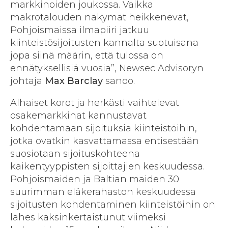
markkinoiden joukossa. Vaikka
makrotalouden näkymät heikkenevät,
Pohjoismaissa ilmapiiri jatkuu
kiinteistösijoitusten kannalta suotuisana
jopa siinä määrin, että tulossa on
ennätyksellisiä vuosia”, Newsec Advisoryn
johtaja
Max Barclay
sanoo.
Alhaiset korot ja herkästi vaihtelevat
osakemarkkinat kannustavat
kohdentamaan sijoituksia kiinteistöihin,
jotka ovatkin kasvattamassa entisestään
suosiotaan sijoituskohteena
kaikentyyppisten sijoittajien keskuudessa.
Pohjoismaiden ja Baltian maiden 30
suurimman eläkerahaston keskuudessa
sijoitusten kohdentaminen kiinteistöihin on
lähes kaksinkertaistunut viimeksi