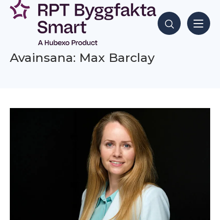
Siirry
sisältöön
Hae sisältöjä
Avainsana: Max Barclay