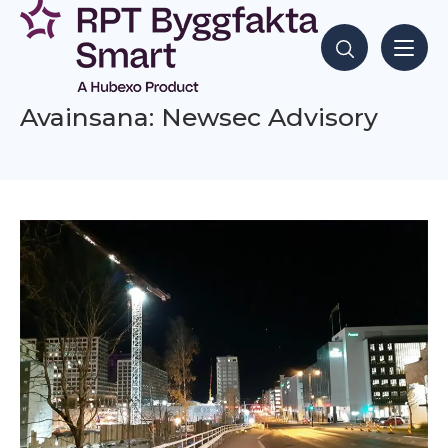
Siirry
sisältöön
Hae sisältöjä
Avainsana: Newsec Advisory