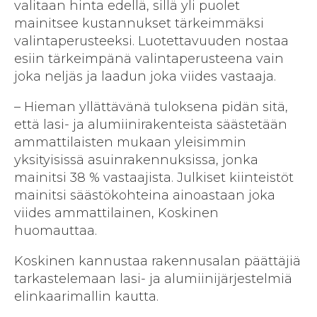
valitaan hinta edellä, sillä yli puolet
mainitsee kustannukset tärkeimmäksi
valintaperusteeksi. Luotettavuuden nostaa
esiin tärkeimpänä valintaperusteena vain
joka neljäs ja laadun joka viides vastaaja.
– Hieman yllättävänä tuloksena pidän sitä,
että lasi- ja alumiinirakenteista säästetään
ammattilaisten mukaan yleisimmin
yksityisissä asuinrakennuksissa, jonka
mainitsi 38 % vastaajista. Julkiset kiinteistöt
mainitsi säästökohteina ainoastaan joka
viides ammattilainen, Koskinen
huomauttaa.
Koskinen kannustaa rakennusalan päättäjiä
tarkastelemaan lasi- ja alumiinijärjestelmiä
elinkaarimallin kautta.