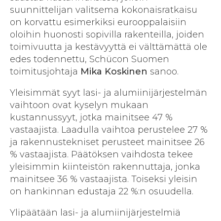
suunnittelijan valitsema kokonaisratkaisu
on korvattu esimerkiksi eurooppalaisiin
oloihin huonosti sopivilla rakenteilla, joiden
toimivuutta ja kestävyyttä ei välttämättä ole
edes todennettu, Schücon Suomen
toimitusjohtaja
Mika Koskinen
sanoo.
Yleisimmät syyt lasi- ja alumiinijärjestelmän
vaihtoon ovat kyselyn mukaan
kustannussyyt, jotka mainitsee 47 %
vastaajista. Laadulla vaihtoa perustelee 27 %
ja rakennustekniset perusteet mainitsee 26
% vastaajista. Päätöksen vaihdosta tekee
yleisimmin kiinteistön rakennuttaja, jonka
mainitsee 36 % vastaajista. Toiseksi yleisin
on hankinnan edustaja 22 %:n osuudella.
Ylipäätään lasi- ja alumiinijärjestelmiä