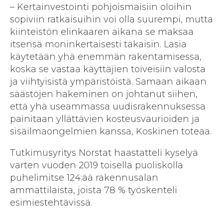
– Kertainvestointi pohjoismaisiin oloihin
sopiviin ratkaisuihin voi olla suurempi, mutta
kiinteistön elinkaaren aikana se maksaa
itsensä moninkertaisesti takaisin. Lasia
käytetään yhä enemmän rakentamisessa,
koska se vastaa käyttäjien toiveisiin valosta
ja viihtyisistä ympäristöistä. Samaan aikaan
säästöjen hakeminen on johtanut siihen,
että yhä useammassa uudisrakennuksessa
painitaan yllättävien kosteusvaurioiden ja
sisäilmaongelmien kanssa, Koskinen toteaa.
Tutkimusyritys Norstat haastatteli kyselyä
varten vuoden 2019 toisella puoliskolla
puhelimitse 124:ää rakennusalan
ammattilaista, joista 78 % työskenteli
esimiestehtävissä.