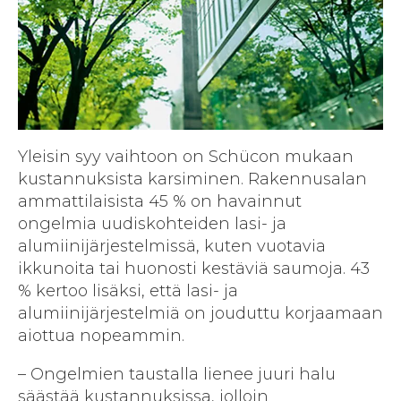
Yleisin syy vaihtoon on Schücon mukaan
kustannuksista karsiminen. Rakennusalan
ammattilaisista 45 % on havainnut
ongelmia uudiskohteiden lasi- ja
alumiinijärjestelmissä, kuten vuotavia
ikkunoita tai huonosti kestäviä saumoja. 43
% kertoo lisäksi, että lasi- ja
alumiinijärjestelmiä on jouduttu korjaamaan
aiottua nopeammin.
– Ongelmien taustalla lienee juuri halu
säästää kustannuksissa, jolloin