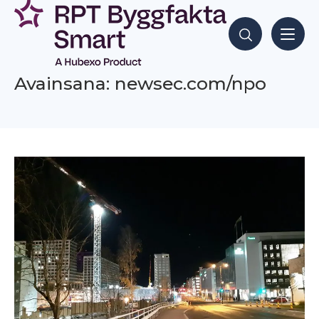
Siirry
sisältöön
Hae sisältöjä
Avainsana: newsec.com/npo