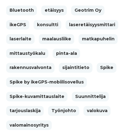
Bluetooth
etäisyys
Geotrim Oy
ikeGPS
konsultti
laseretäisyysmittari
laserlaite
maalausliike
matkapuhelin
mittaustyökalu
pinta-ala
rakennusvalvonta
sijaintitieto
Spike
Spike by ikeGPS-mobiilisovellus
Spike-kuvamittauslaite
Suunnittelija
tarjouslaskija
Työnjohto
valokuva
valomainosyritys