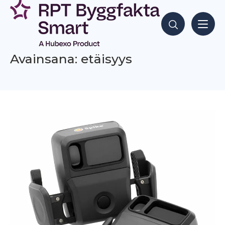
Siirry
sisältöön
Hae sisältöjä
Avainsana: etäisyys