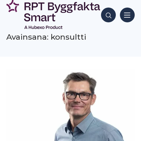
Siirry
sisältöön
Hae sisältöjä
Avainsana: konsultti