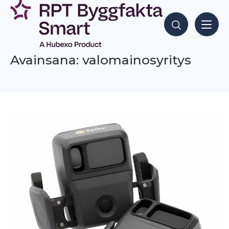
Siirry
sisältöön
Hae sisältöjä
Avainsana: valomainosyritys