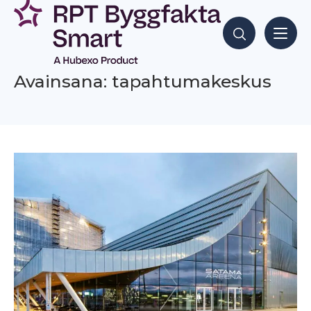
Siirry
sisältöön
Hae sisältöjä
Avainsana: tapahtumakeskus