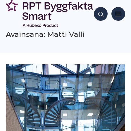
Siirry
sisältöön
Hae sisältöjä
Avainsana: Matti Valli