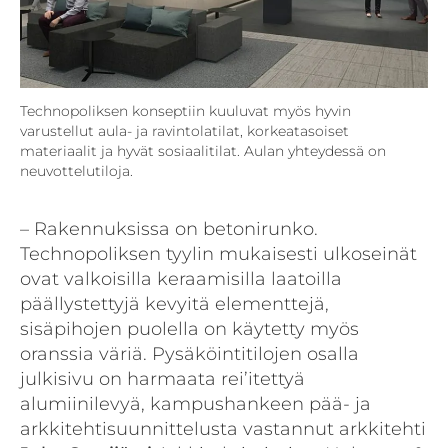
Technopoliksen konseptiin kuuluvat myös hyvin
varustellut aula- ja ravintolatilat, korkeatasoiset
materiaalit ja hyvät sosiaalitilat. Aulan yhteydessä on
neuvottelutiloja.
– Rakennuksissa on betonirunko.
Technopoliksen tyylin mukaisesti ulkoseinät
ovat valkoisilla keraamisilla laatoilla
päällystettyjä kevyitä elementtejä,
sisäpihojen puolella on käytetty myös
oranssia väriä. Pysäköintitilojen osalla
julkisivu on harmaata rei’itettyä
alumiinilevyä, kampushankeen pää- ja
arkkitehtisuunnittelusta vastannut arkkitehti