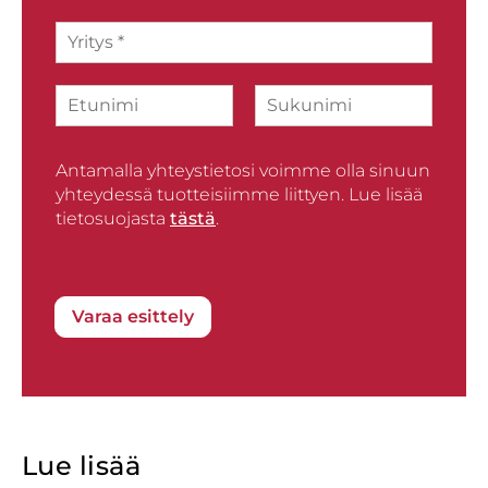
h
Y
k
r
ö
i
p
N
t
o
i
y
s
F
L
m
s
t
i
a
i
*
i
r
Antamalla yhteystietosi voimme olla sinuun
s
*
s
t
yhteydessä tuotteisiimme liittyen. Lue lisää
t
tietosuojasta
tästä
.
Varaa esittely
Lue lisää