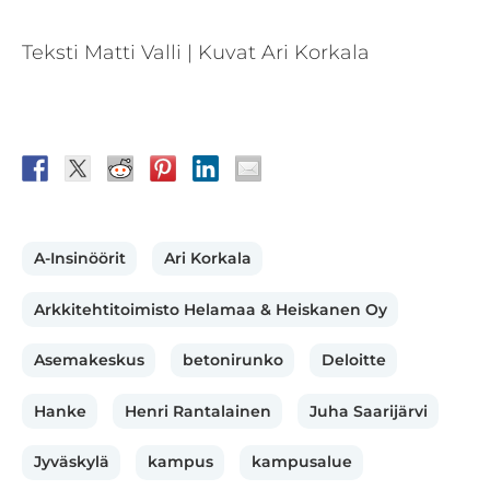
Teksti Matti Valli | Kuvat Ari Korkala
A-Insinöörit
Ari Korkala
Arkkitehtitoimisto Helamaa & Heiskanen Oy
Asemakeskus
betonirunko
Deloitte
Hanke
Henri Rantalainen
Juha Saarijärvi
Jyväskylä
kampus
kampusalue