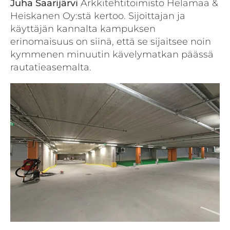
Juha Saarijärvi
Arkkitehtitoimisto Helamaa &
Heiskanen Oy:stä kertoo. Sijoittajan ja
käyttäjän kannalta kampuksen
erinomaisuus on siinä, että se sijaitsee noin
kymmenen minuutin kävelymatkan päässä
rautatieasemalta.