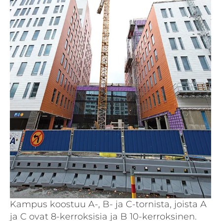
Kampus koostuu A-, B- ja C-tornista, joista A
ja C ovat 8-kerroksisia ja B 10-kerroksinen.