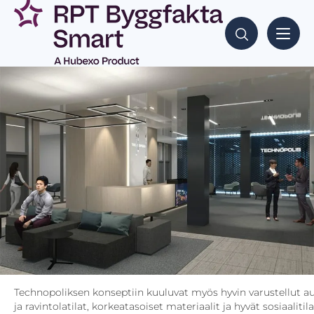
Technopoliksen konseptiin kuuluvat myös hyvin varustellut au
ja ravintolatilat, korkeatasoiset materiaalit ja hyvät sosiaalitila