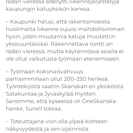
radan vieressä edellytti liikennejärjestelyjä
kaupungin katuyksikön kanssa.
– Kaupunki halusi, että rakentamisesta
huolimatta liikenne sujuisi mahdollisimman
hyvin, joten muutamia katuja muutettiin
yksisuuntaisiksi. Rakennettava tontti on
radan vieressä, mutta käytännössä asialla ei
ole ollut vaikutusta työmaan etenemiseen.
– Työmaan kokonaisvahvuus
parhaimmillaan ollut 200–250 henkeä.
Työntekijöitä saatiin Skanskan eri yksiköistä
Satakuntaa ja Jyväskylää myöten.
Sanomme, että kyseessä oli OneSkanska-
hanke, Sunell toteaa.
– Toteuttajana voin olla ylpeä kohteen
näkyvyydestä ja sen sijainnista.