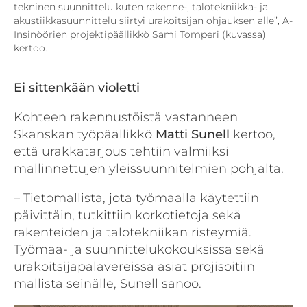
tekninen suunnittelu kuten rakenne-, talotekniikka- ja
akustiikkasuunnittelu siirtyi urakoitsijan ohjauksen alle”, A-
Insinöörien projektipäällikkö Sami Tomperi (kuvassa)
kertoo.
Ei sittenkään violetti
Kohteen rakennustöistä vastanneen
Skanskan työpäällikkö
Matti Sunell
kertoo,
että urakkatarjous tehtiin valmiiksi
mallinnettujen yleissuunnitelmien pohjalta.
– Tietomallista, jota työmaalla käytettiin
päivittäin, tutkittiin korkotietoja sekä
rakenteiden ja talotekniikan risteymiä.
Työmaa- ja suunnittelukokouksissa sekä
urakoitsijapalavereissa asiat projisoitiin
mallista seinälle, Sunell sanoo.