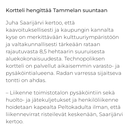
Kortteli hengittää Tammelan suuntaan
Juha Saarijärvi kertoo, että
kaavoituksellisesti ja kaupungin kannalta
kyse on merkittävään kulttuuriympäristöön
ja valtakunnallisesti tärkeään rataan
rajautuvasta 8,5 hehtaarin suuruisesta
aluekokonaisuudesta. Technopoliksen
kortteli on palvellut aikaisemmin varasto- ja
pysäköintialueena. Radan varressa sijaitseva
tontti on ahdas.
– Liikenne toimistotalon pysäköintiin sekä
huolto- ja jätekuljetukset ja henkilöliikenne
hoidetaan kapealta Peltokadulta ilman, että
liikennevirrat risteilevät keskenään, Saarijärvi
kertoo.