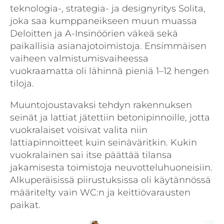
teknologia-, strategia- ja designyritys Solita,
joka saa kumppaneikseen muun muassa
Deloitten ja A-Insinöörien väkeä sekä
paikallisia asianajotoimistoja. Ensimmäisen
vaiheen valmistumisvaiheessa
vuokraamatta oli lähinnä pieniä 1–12 hengen
tiloja.
Muuntojoustavaksi tehdyn rakennuksen
seinät ja lattiat jätettiin betonipinnoille, jotta
vuokralaiset voisivat valita niin
lattiapinnoitteet kuin seinäväritkin. Kukin
vuokralainen sai itse päättää tilansa
jakamisesta toimistoja neuvotteluhuoneisiin.
Alkuperäisissä piirustuksissa oli käytännössä
määritelty vain WC:n ja keittiövarausten
paikat.