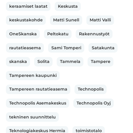
keraamiset laatat
Keskusta
keskustakohde
Matti Sunell
Matti Valli
OneSkanska
Peltokatu
Rakennustyöt
rautatieasema
Sami Tomperi
Satakunta
skanska
Solita
Tammela
Tampere
Tampereen kaupunki
Tampereen rautatieasema
Technopolis
Technopolis Asemakeskus
Technopolis Oyj
tekninen suunnittelu
Teknologiakeskus Hermia
toimistotalo