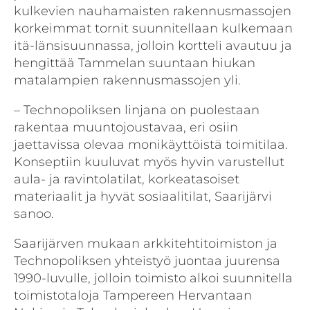
kulkevien nauhamaisten rakennusmassojen
korkeimmat tornit suunnitellaan kulkemaan
itä-länsisuunnassa, jolloin kortteli avautuu ja
hengittää Tammelan suuntaan hiukan
matalampien rakennusmassojen yli.
– Technopoliksen linjana on puolestaan
rakentaa muuntojoustavaa, eri osiin
jaettavissa olevaa monikäyttöistä toimitilaa.
Konseptiin kuuluvat myös hyvin varustellut
aula- ja ravintolatilat, korkeatasoiset
materiaalit ja hyvät sosiaalitilat, Saarijärvi
sanoo.
Saarijärven mukaan arkkitehtitoimiston ja
Technopoliksen yhteistyö juontaa juurensa
1990-luvulle, jolloin toimisto alkoi suunnitella
toimistotaloja Tampereen Hervantaan