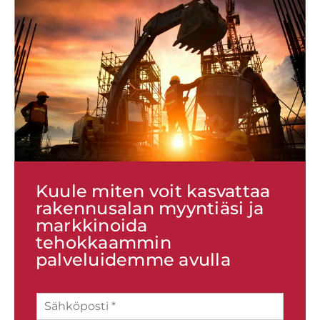
Kuule miten voit kasvattaa
rakennusalan myyntiäsi ja
markkinoida
tehokkaammin
palveluidemme avulla
S
ä