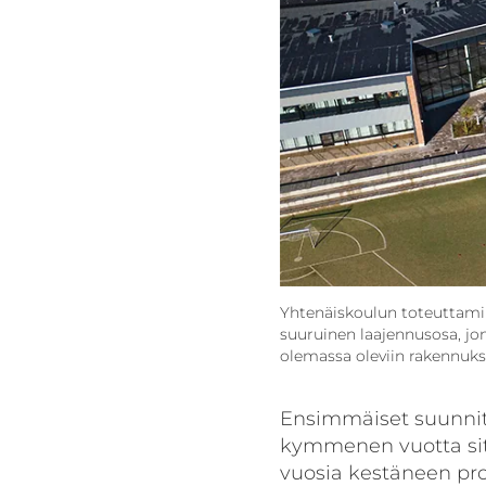
Yhtenäiskoulun toteuttamin
suuruinen laajennusosa, jon
olemassa oleviin rakennuksi
Ensimmäiset suunnitt
kymmenen vuotta sit
vuosia kestäneen pro