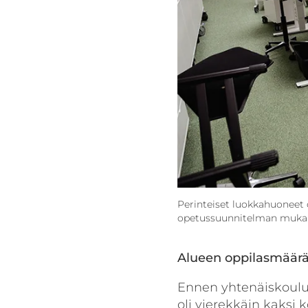
Perinteiset luokkahuoneet 
opetussuunnitelman mukais
Alueen oppilasmäärä
Ennen yhtenäiskoulu
oli vierekkäin kaksi