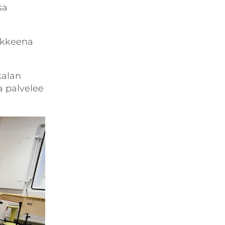
sa
nkkeena
kalan
a palvelee