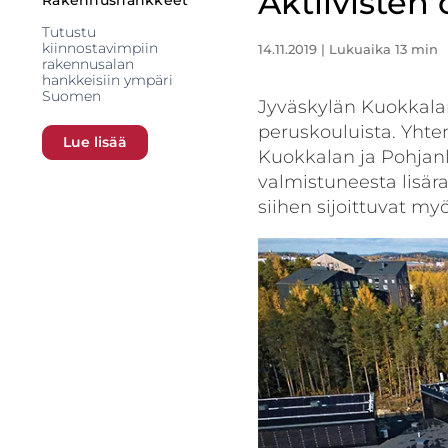
Aktiivisten 
Rakennushankkeet
Tutustu
kiinnostavimpiin
14.11.2019
| Lukuaika 13 min
rakennusalan
hankkeisiin ympäri
Suomen
Jyväskylän Kuokkala
peruskouluista. Yhte
Lue lisää
Kuokkalan ja Pohjan
valmistuneesta lisär
siihen sijoittuvat my