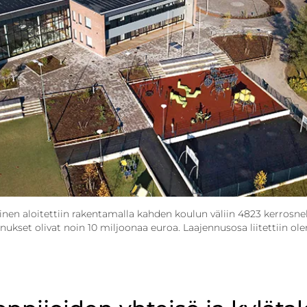
nen aloitettiin rakentamalla kahden koulun väliin 4823 kerrosn
nukset olivat noin 10 miljoonaa euroa. Laajennusosa liitettiin ol