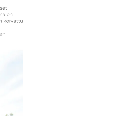
iset
lma on
n korvattu
jen