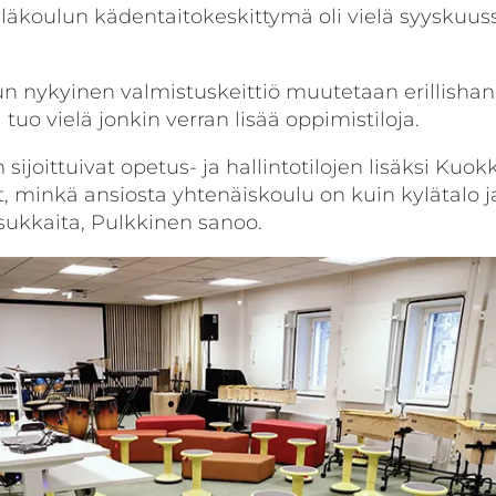
yläkoulun kädentaitokeskittymä oli vielä syyskuus
un nykyinen valmistuskeittiö muutetaan erillisha
 tuo vielä jonkin verran lisää oppimistiloja.
ijoittuivat opetus- ja hallintotilojen lisäksi Kuok
lat, minkä ansiosta yhtenäiskoulu on kuin kylätalo j
asukkaita, Pulkkinen sanoo.