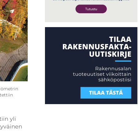
liömetrin
tettiin
in yli
tyväinen