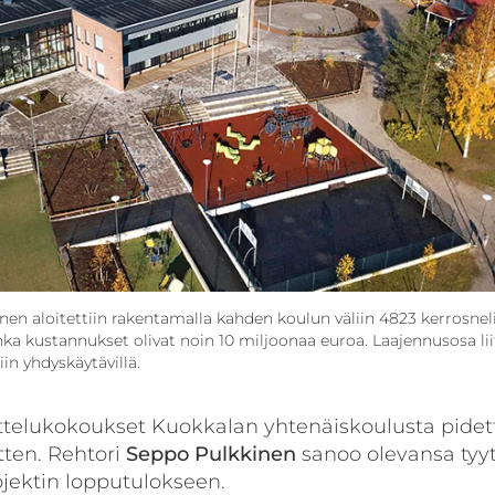
en aloitettiin rakentamalla kahden koulun väliin 4823 kerrosne
ka kustannukset olivat noin 10 miljoonaa euroa. Laajennusosa lii
in yhdyskäytävillä.
elukokoukset Kuokkalan yhtenäiskoulusta pidetti
ten. Rehtori
Seppo Pulkkinen
sanoo olevansa tyy
jektin lopputulokseen.