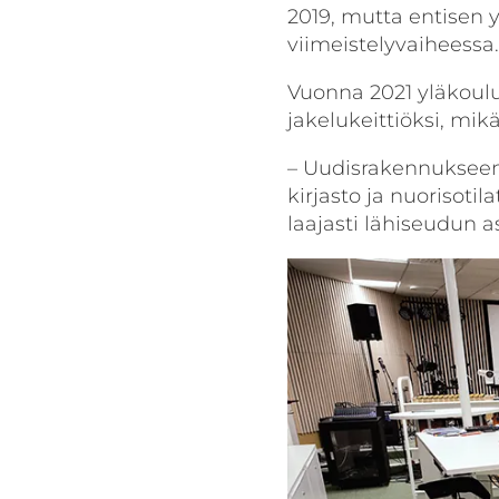
2019, mutta entisen 
viimeistelyvaiheessa.
Vuonna 2021 yläkoul
jakelukeittiöksi, mikä
– Uudisrakennukseen s
kirjasto ja nuorisoti
laajasti lähiseudun 