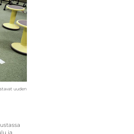
istavat uuden
ustassa
lu ja