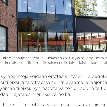
ät uudisrakennukseen tehtiin Kuokkalan koulun ykköskerroksesta j
kerroksesta. Liitoskohtiin rakennettiin loivat luiskat korkoeroj
ympäristöjä voidaan erottaa siirtoseinillä perint
si tiloiksi ja tarvittaessa seinät avaamalla laajent
hmän tiloiksi. Ryhmätöitä varten on suunniteltu
idaan rajata esimerkiksi verhoilla.
aiheessa toteutetusta yhtenäiskoulusta valmistui 