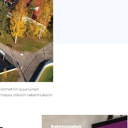
eliömetrin suuruinen
emassa oleviin rakennuksiin