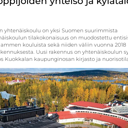
oppijoiden yhteisö ja kylätal
n yhtenäiskoulu on yksi Suomen suurimmista
näiskoulun tilakokonaisuus on muodostettu entisi
lammen kouluista sekä niiden väliin vuonna 2018
akennuksesta. Uusi rakennus on yhtenäiskoulun sy
ös Kuokkalan kaupunginosan kirjasto ja nuorisotila