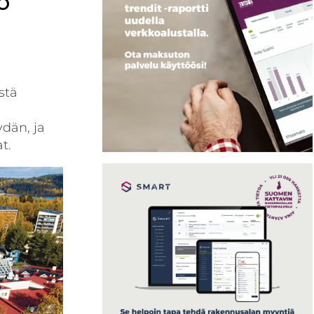
o
stä
dän, ja
t.