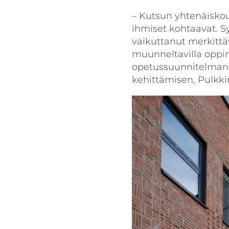
– Kutsun yhtenäiskoul
ihmiset kohtaavat. S
vaikuttanut merkittäv
muunneltavilla oppim
opetussuunnitelman 
kehittämisen, Pulkki