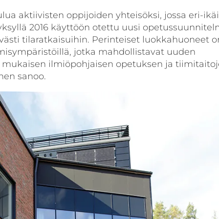
ua aktiivisten oppijoiden yhteisöksi, jossa eri-ikä
yksyllä 2016 käyttöön otettu uusi opetussuunnite
ästi tilaratkaisuihin. Perinteiset luokkahuoneet o
isympäristöillä, jotka mahdollistavat uuden
mukaisen ilmiöpohjaisen opetuksen ja tiimitaito
nen sanoo.