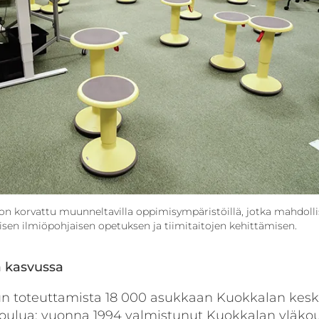
on korvattu muunneltavilla oppimisympäristöillä, jotka mahdoll
en ilmiöpohjaisen opetuksen ja tiimitaitojen kehittämisen.
 kasvussa
n toteuttamista 18 000 asukkaan Kuokkalan kesk
 koulua: vuonna 1994 valmistunut Kuokkalan yläkou