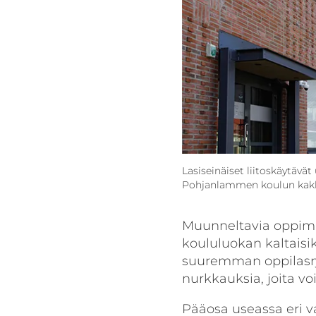
Lasiseinäiset liitoskäytäv
Pohjanlammen koulun kakkos
Muunneltavia oppimis
koululuokan kaltaisik
suuremman oppilasry
nurkkauksia, joita vo
Pääosa useassa eri v