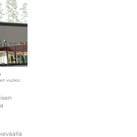
a
en vuoksi.
eisen
aa
keväällä