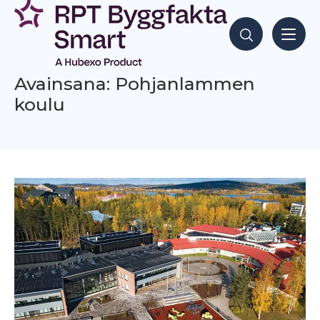
Siirry
sisältöön
Hae sisältöjä
Avainsana: Pohjanlammen
koulu