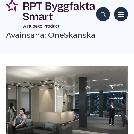
Siirry
sisältöön
Hae sisältöjä
Avainsana: OneSkanska