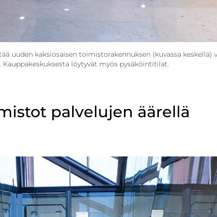
tää uuden kaksiosaisen toimisto­rakennuksen (kuvassa keskellä) 
. Kauppa­keskuksesta löytyvät myös pysäköintitilat.
mistot palvelujen äärellä