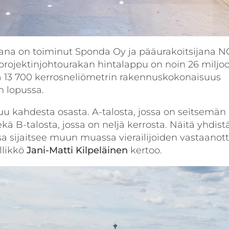
ana on toiminut Sponda Oy ja pääurakoitsijana 
 projektinjohtourakan hintalappu on noin 26 miljo
mä 13 700 kerrosneliömetrin rakennuskokonaisuus
n lopussa.
uu kahdesta osasta. A-talosta, jossa on seitsemän
sekä B-talosta, jossa on neljä kerrosta. Näitä yhdis
sa sijaitsee muun muassa vierailijoiden vastaanott
llikkö
Jani-Matti
Kilpeläinen
kertoo.