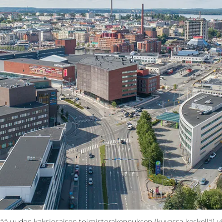
ää uuden kaksiosaisen toimisto­rakennuksen (kuvassa keskellä) v