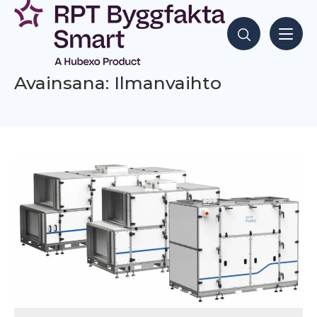
Siirry
sisältöön
Hae sisältöjä
Avainsana: Ilmanvaihto