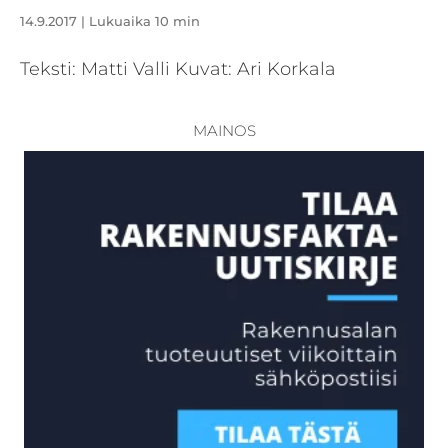
14.9.2017
| Lukuaika 10 min
Teksti: Matti Valli Kuvat: Ari Korkala