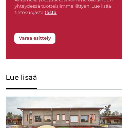
*
s
t
yhteydessä tuotteisiimme liittyen. Lue lisää
t
tietosuojasta
tästä
.
Varaa esittely
Lue lisää