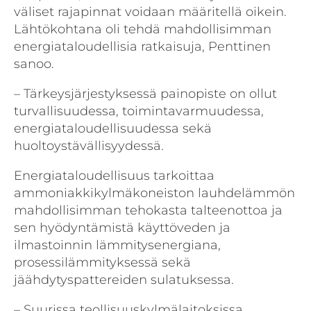
väliset rajapinnat voidaan määritellä oikein.
Lähtökohtana oli tehdä mahdollisimman
energiataloudellisia ratkaisuja, Penttinen
sanoo.
– Tärkeysjärjestyksessä painopiste on ollut
turvallisuudessa, toimintavarmuudessa,
energiataloudellisuudessa sekä
huoltoystävällisyydessä.
Energiataloudellisuus tarkoittaa
ammoniakkikylmäkoneiston lauhdelämmön
mahdollisimman tehokasta talteenottoa ja
sen hyödyntämistä käyttöveden ja
ilmastoinnin lämmitysenergiana,
prosessilämmityksessä sekä
jäähdytyspattereiden sulatuksessa.
– Suurissa teollisuuskylmälaitoksissa