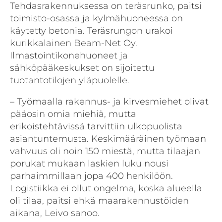
Tehdasrakennuksessa on teräsrunko, paitsi
toimisto-osassa ja kylmähuoneessa on
käytetty betonia. Teräsrungon urakoi
kurikkalainen Beam-Net Oy.
Ilmastointikonehuoneet ja
sähköpääkeskukset on sijoitettu
tuotantotilojen yläpuolelle.
– Työmaalla rakennus- ja kirvesmiehet olivat
pääosin omia miehiä, mutta
erikoistehtävissä tarvittiin ulkopuolista
asiantuntemusta. Keskimääräinen työmaan
vahvuus oli noin 150 miestä, mutta tilaajan
porukat mukaan laskien luku nousi
parhaimmillaan jopa 400 henkilöön.
Logistiikka ei ollut ongelma, koska alueella
oli tilaa, paitsi ehkä maarakennustöiden
aikana, Leivo sanoo.