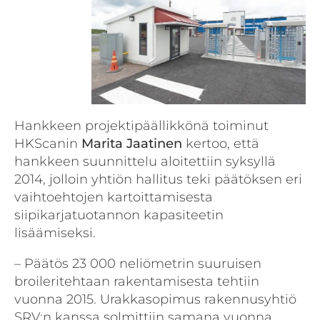
Hankkeen projektipäällikkönä toiminut
HKScanin
Marita Jaatinen
kertoo, että
hankkeen suunnittelu aloitettiin syksyllä
2014, jolloin yhtiön hallitus teki päätöksen eri
vaihtoehtojen kartoittamisesta
siipikarjatuotannon kapasiteetin
lisäämiseksi.
– Päätös 23 000 neliömetrin suuruisen
broileritehtaan rakentamisesta tehtiin
vuonna 2015. Urakkasopimus rakennusyhtiö
SRV:n kanssa solmittiin samana vuonna