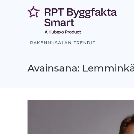
Siirry
sisältöön
RAKENNUSALAN TRENDIT
Avainsana: Lemmink