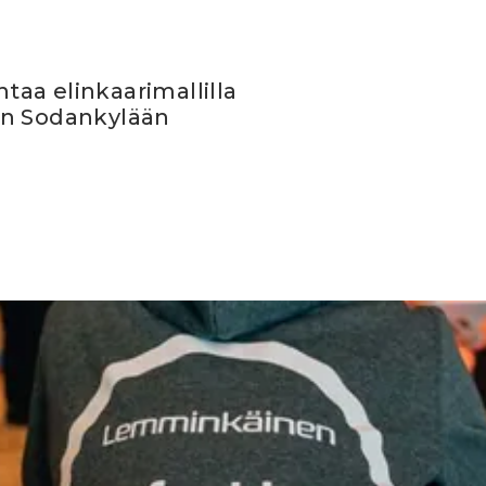
aa elinkaarimallilla
en Sodankylään