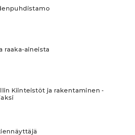
denpuhdistamo
a raaka-aineista
in Kiinteistöt ja rakentaminen -
jaksi
iennäyttäjä