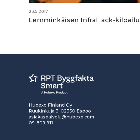
23.5.2017
Lemminkäisen InfraHack-kilpailuss
Hubexo Finland Oy
Ruukinkuja 3, 02330 Espoo
asiakaspalvelu@hubexo.com
09-809 911