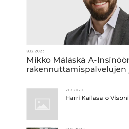
8.12.2023
Mikko Mäläskä A-Insinöö
rakennuttamispalvelujen 
21.3.2023
Harri Kailasalo Vison