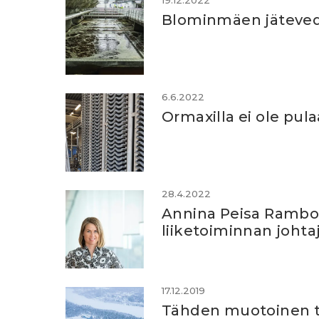
19.12.2022
Blominmäen jäteve
6.6.2022
Ormaxilla ei ole pula
28.4.2022
Annina Peisa Ramboll
liiketoiminnan johta
17.12.2019
Tähden muotoinen t