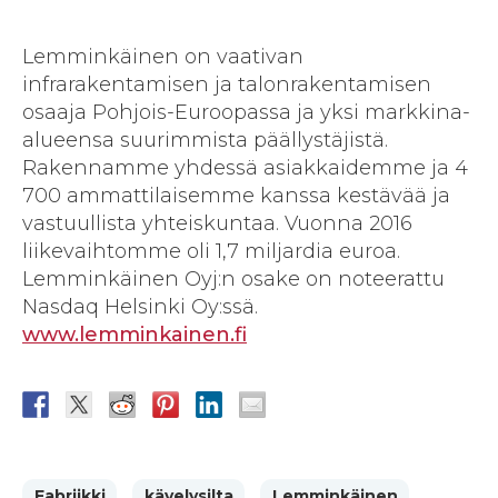
Lemminkäinen on vaativan
infrarakentamisen ja talonrakentamisen
osaaja Pohjois-Euroopassa ja yksi markkina-
alueensa suurimmista päällystäjistä.
Rakennamme yhdessä asiakkaidemme ja 4
700 ammattilaisemme kanssa kestävää ja
vastuullista yhteiskuntaa. Vuonna 2016
liikevaihtomme oli 1,7 miljardia euroa.
Lemminkäinen Oyj:n osake on noteerattu
Nasdaq Helsinki Oy:ssä.
www.lemminkainen.fi
Fabriikki
kävelysilta
Lemminkäinen