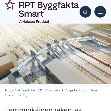
Siirry
sisältöön
Hae sisältöjä
Kuva: VR Track Oy, C&J Arkkitehdit Oy ja Lighting Design
Collective Oy.
Lemminkäinen rakentaa