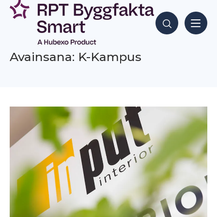
Siirry
sisältöön
Hae sisältöjä
Avainsana: K-Kampus