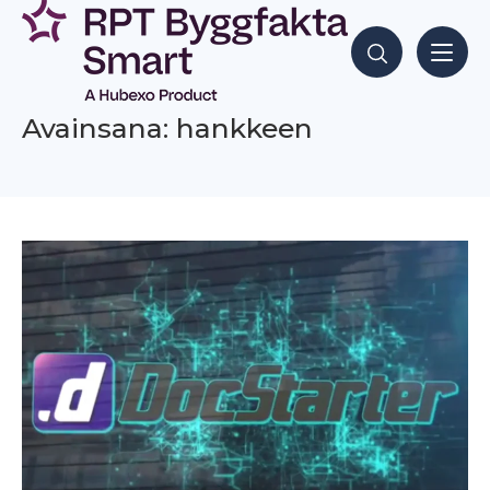
Siirry
sisältöön
Hae sisältöjä
Avainsana: hankkeen