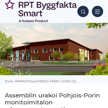
Siirry
sisältöön
Hae sisältöjä
Kuva: Arkkitehtisuunnittelu Mikko Uotila Oy
Assemblin urakoi Pohjois-Porin
monitoimitalon