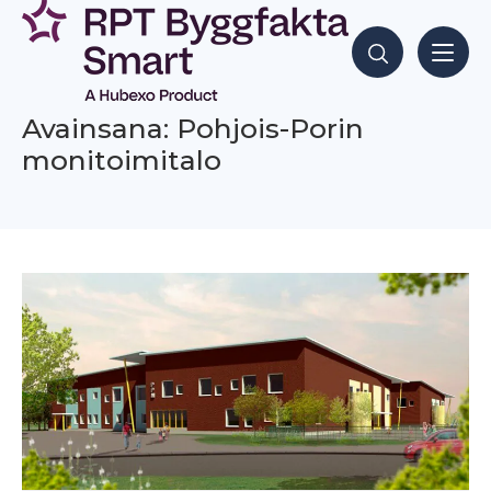
Siirry
sisältöön
Hae sisältöjä
Avainsana: Pohjois-Porin
monitoimitalo