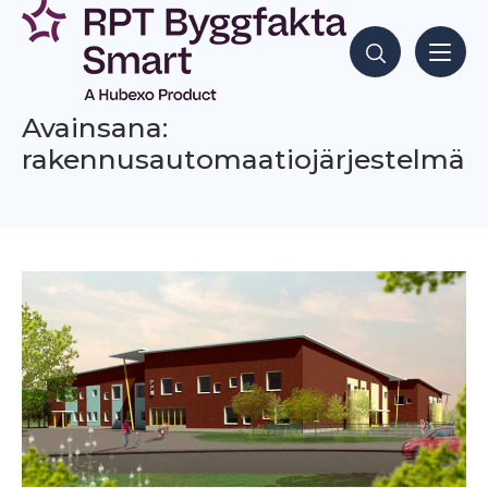
Siirry
sisältöön
Hae sisältöjä
Avainsana:
rakennusautomaatiojärjestelmä