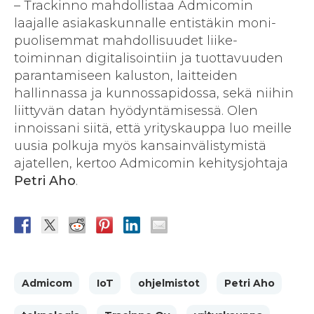
– Trackinno mahdollistaa Admicomin
laajalle asiakas­kunnalle entistäkin moni­
puolisemmat mahdollisuudet liike­
toiminnan digitalisointiin ja tuottavuuden
parantamiseen kaluston, laitteiden
hallinnassa ja kunnossa­pidossa, sekä niihin
liittyvän datan hyödyntämisessä. Olen
innoissani siitä, että yritys­kauppa luo meille
uusia polkuja myös kansain­välistymistä
ajatellen, kertoo Admicomin kehitysjohtaja
Petri Aho
.
Admicom
IoT
ohjelmistot
Petri Aho