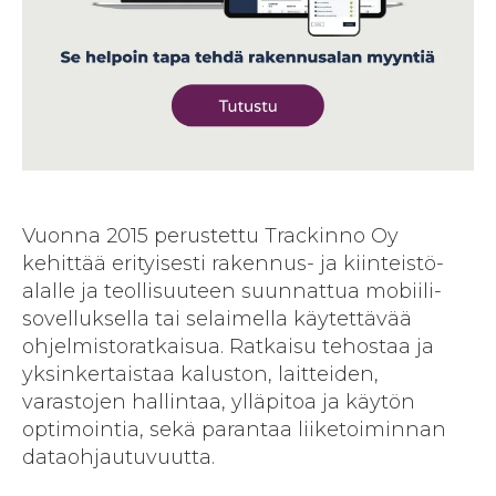
Vuonna 2015 perustettu Trackinno Oy
kehittää erityisesti rakennus- ja kiinteistö­
alalle ja teollisuuteen suunnattua mobiili­
sovelluksella tai selaimella käytettävää
ohjelmisto­ratkaisua. Ratkaisu tehostaa ja
yksin­kertaistaa kaluston, laitteiden,
varastojen hallintaa, yllä­pitoa ja käytön
optimointia, sekä parantaa liike­toiminnan
dataohjautuvuutta.