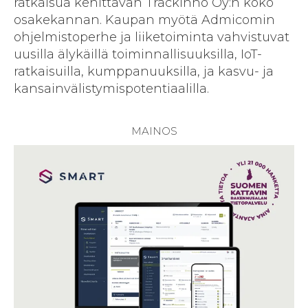
ratkaisua kehittävän Trackinno Oy:n koko
osake­kannan. Kaupan myötä Admicomin
ohjelmisto­perhe ja liike­toiminta vahvistuvat
uusilla älykäillä toiminnallisuuksilla, IoT-
ratkaisuilla, kumppanuuksilla, ja kasvu- ja
kansainvälistymis­potentiaalilla.