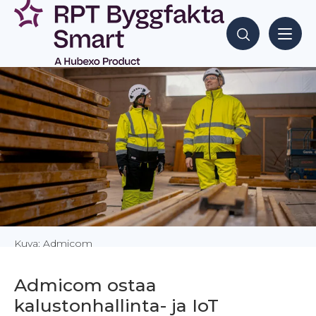
Siirry
sisältöön
Hae sisältöjä
Kuva: Admicom
Admicom ostaa
kalustonhallinta- ja IoT