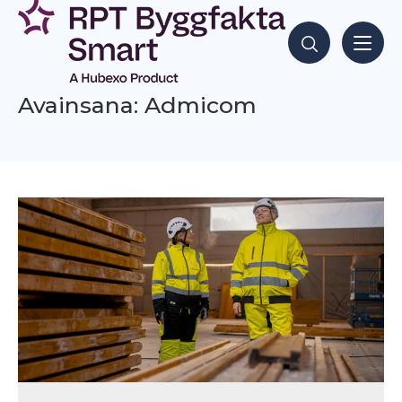
Siirry
sisältöön
Hae sisältöjä
Avainsana: Admicom