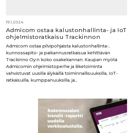
19.1.2024
Admicom ostaa kalustonhallinta- ja IoT
ohjelmistoratkaisu Trackinnon
Admicom ostaa pilvipohjaista kaluston­hallinta-,
kunnossa­pito- ja paikannus­ratkaisua kehittävän
Trackinno Oy:n koko osake­kannan. Kaupan myötä
Admicomin ohjelmisto­perhe ja liike­toiminta
vahvistuvat uusilla älykäillä toiminnallisuuksilla, IoT-
ratkaisuilla, kumppanuuksilla, ja...