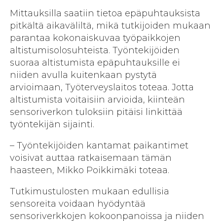
Mittauksilla saatiin tietoa epäpuhtauksista
pitkältä aikaväliltä, mikä tutkijoiden mukaan
parantaa kokonaiskuvaa työpaikkojen
altistumisolosuhteista. Työntekijöiden
suoraa altistumista epäpuhtauksille ei
niiden avulla kuitenkaan pystytä
arvioimaan, Työterveyslaitos toteaa. Jotta
altistumista voitaisiin arvioida, kiinteän
sensoriverkon tuloksiin pitäisi linkittää
työntekijän sijainti.
– Työntekijöiden kantamat paikantimet
voisivat auttaa ratkaisemaan tämän
haasteen, Mikko Poikkimäki toteaa.
Tutkimustulosten mukaan edullisia
sensoreita voidaan hyödyntää
sensoriverkkojen kokoonpanoissa ja niiden