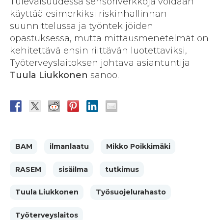
Tulevaisuudessa sensoriverkkoja voidaan
käyttää esimerkiksi riskinhallinnan
suunnittelussa ja työntekijöiden
opastuksessa, mutta mittausmenetelmät on
kehitettävä ensin riittävän luotettaviksi,
Työterveyslaitoksen johtava asiantuntija
Tuula Liukkonen
sanoo.
BAM
ilmanlaatu
Mikko Poikkimäki
RASEM
sisäilma
tutkimus
Tuula Liukkonen
Työsuojelurahasto
Työterveyslaitos