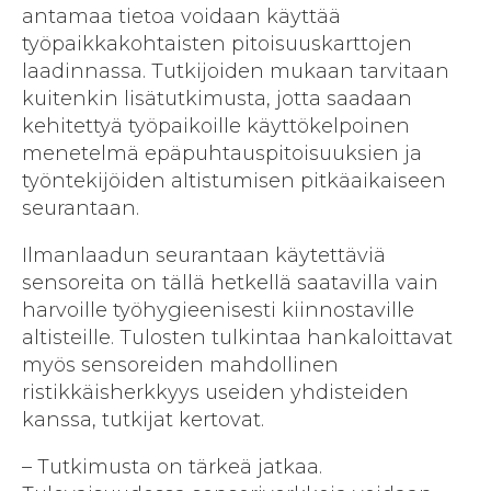
antamaa tietoa voidaan käyttää
työpaikkakohtaisten pitoisuuskarttojen
laadinnassa. Tutkijoiden mukaan tarvitaan
kuitenkin lisätutkimusta, jotta saadaan
kehitettyä työpaikoille käyttökelpoinen
menetelmä epäpuhtauspitoisuuksien ja
työntekijöiden altistumisen pitkäaikaiseen
seurantaan.
Ilmanlaadun seurantaan käytettäviä
sensoreita on tällä hetkellä saatavilla vain
harvoille työhygieenisesti kiinnostaville
altisteille. Tulosten tulkintaa hankaloittavat
myös sensoreiden mahdollinen
ristikkäisherkkyys useiden yhdisteiden
kanssa, tutkijat kertovat.
– Tutkimusta on tärkeä jatkaa.