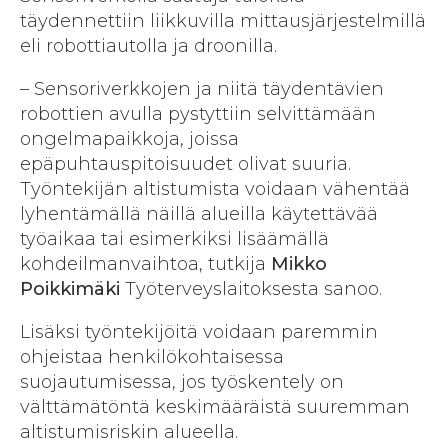
täydennettiin liikkuvilla mittausjärjestelmillä
eli robottiautolla ja droonilla.
– Sensoriverkkojen ja niitä täydentävien
robottien avulla pystyttiin selvittämään
ongelmapaikkoja, joissa
epäpuhtauspitoisuudet olivat suuria.
Työntekijän altistumista voidaan vähentää
lyhentämällä näillä alueilla käytettävää
työaikaa tai esimerkiksi lisäämällä
kohdeilmanvaihtoa, tutkija
Mikko
Poikkimäki
Työterveyslaitoksesta sanoo.
Lisäksi työntekijöitä voidaan paremmin
ohjeistaa henkilökohtaisessa
suojautumisessa, jos työskentely on
välttämätöntä keskimääräistä suuremman
altistumisriskin alueella.