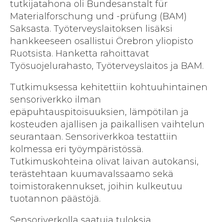
tutkijatahona oli Bundesanstalt für
Materialforschung und -prüfung (BAM)
Saksasta. Työterveyslaitoksen lisäksi
hankkeeseen osallistui Örebron yliopisto
Ruotsista. Hanketta rahoittavat
Työsuojelurahasto, Työterveyslaitos ja BAM.
Tutkimuksessa kehitettiin kohtuuhintainen
sensoriverkko ilman
epäpuhtauspitoisuuksien, lämpötilan ja
kosteuden ajallisen ja paikallisen vaihtelun
seurantaan. Sensoriverkkoa testattiin
kolmessa eri työympäristössä.
Tutkimuskohteina olivat laivan autokansi,
terästehtaan kuumavalssaamo sekä
toimistorakennukset, joihin kulkeutuu
tuotannon päästöjä.
Sensoriverkolla saatuja tuloksia