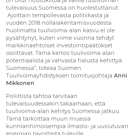
on ollut nousukiitoa ja välillä tuulivoiman
tulevaisuus Suomessa on huolestuttanut.
Ajoittain tempoilevasta politiikasta ja
vuoden 2018 nollarakentamisvuodesta
huolimatta tuulivoima-alan kasvu ei ole
pysähtynyt, kuten viime vuonna tehdyt
markkinaehtoiset investointipäätökset
osoittavat. Tämä kertoo tuulivoima-alan
potentiaalista ja vahvasta halusta kehittyä
Suomessa”, toteaa Suomen
Tuulivoimayhdistyksen toimitusjohtaja
Anni
Mikkonen
.
Poliittista tahtoa tarvitaan
tulevaisuudessakin takaamaan, että
tuulivoima-alan kehitys Suomessa jatkuu.
Tämä tarkoittaa muun muassa
kunnianhimoisempia ilmasto- ja uusiutuvan
energian tavoitteita tuleville