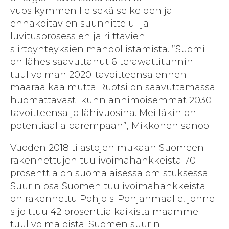
vuosikymmenille sekä selkeiden ja
ennakoitavien suunnittelu- ja
luvitusprosessien ja riittävien
siirtoyhteyksien mahdollistamista. ”Suomi
on lähes saavuttanut 6 terawattitunnin
tuulivoiman 2020-tavoitteensa ennen
määräaikaa mutta Ruotsi on saavuttamassa
huomattavasti kunnianhimoisemmat 2030
tavoitteensa jo lähivuosina. Meilläkin on
potentiaalia parempaan”, Mikkonen sanoo.
Vuoden 2018 tilastojen mukaan Suomeen
rakennettujen tuulivoimahankkeista 70
prosenttia on suomalaisessa omistuksessa.
Suurin osa Suomen tuulivoimahankkeista
on rakennettu Pohjois-Pohjanmaalle, jonne
sijoittuu 42 prosenttia kaikista maamme
tuulivoimaloista. Suomen suurin