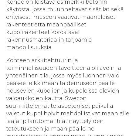
Kohde on loistava esimerkki betonin
käytöstä, jossa muunneltavat sisätilat sekä
erityisesti museon vaativat maanalaiset
rakenteet että maanpäälliset
kupolirakenteet korostavat
rakennusmateriaalin tarjoamia
mahdollisuuksia.
Kohteen arkkitehtuurin ja
toiminnallisuuden tavoitteena oli avoin ja
yhtenäinen tila, jossa myös luonnon valo
pääsee leikkimään taidemuseon päälle
nousevien kupolien ja kupoleissa olevien
valoaukkojen kautta. Swecon
suunnittelemat teräsbetoniset paikalla
valetut kupoliholvit mahdollistivat maan alle
laajat pilarittomat tilat näyttelyiden
toteutukseen ja maan päälle ne