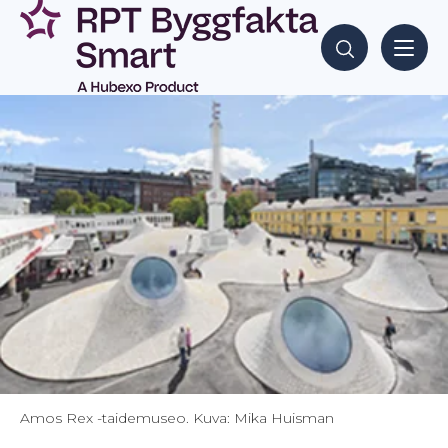
Siirry
sisältöön
Hae sisältöjä
Amos Rex -taidemuseo. Kuva: Mika Huisman