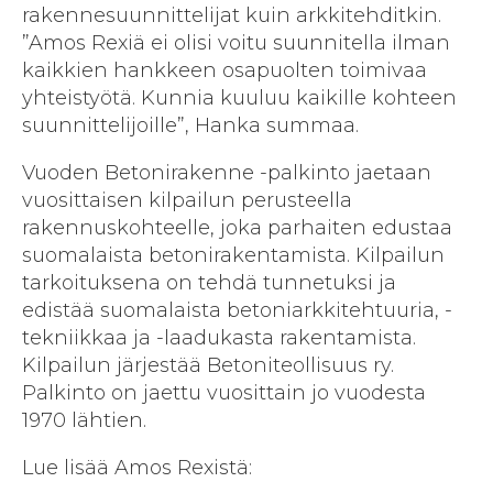
rakennesuunnittelijat kuin arkkitehditkin.
”Amos Rexiä ei olisi voitu suunnitella ilman
kaikkien hankkeen osapuolten toimivaa
yhteistyötä. Kunnia kuuluu kaikille kohteen
suunnittelijoille”, Hanka summaa.
Vuoden Betonirakenne -palkinto jaetaan
vuosittaisen kilpailun perusteella
rakennuskohteelle, joka parhaiten edustaa
suomalaista betonirakentamista. Kilpailun
tarkoituksena on tehdä tunnetuksi ja
edistää suomalaista betoniarkkitehtuuria, -
tekniikkaa ja -laadukasta rakentamista.
Kilpailun järjestää Betoniteollisuus ry.
Palkinto on jaettu vuosittain jo vuodesta
1970 lähtien.
Lue lisää Amos Rexistä: