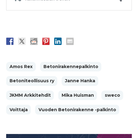
Amos Rex
Betonirakennepalkinto
Betoniteollisuus ry
Janne Hanka
JKMM Arkkitehdit
Mika Huisman
sweco
Voittaja
Vuoden Betonirakenne -palkinto