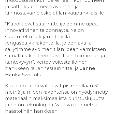
muodostavat kumpareineen, kumpuineen
ja kattoikkunoineen avoimen ja
kiinnostavan oleskelutilan kaupunkilaisille.
”Kupolit ovat suunnittelijoidemme upea,
innovatiivinen taidonnäyte. Ne on
suunniteltu jälkijännitetyillä
rengaspalkkirakenteilla, joiden avulla
säilytimme avoimen tilan idean varmistaen
samalla rakenteen turvallisen toiminnan ja
kantokyvyn”, kertoo voitosta iloinen
hankkeen rakennesuunnittelija
Janne
Hanka
Swecolta.
Kupolien jännevälit ovat pisimmillään 32
metriä ja niiden rakenteissa on hyödynnetty
materiaalin maksimaalista puristuslujuutta
ja betoniteknologiaa. Vaativa geometria
haastoi niin hankkeen