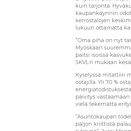
kuin tarjonta. Hyväk
kaupankäynnin odote
kerrostalojen keskim
lukuun ottamatta ka
”Oma piha on nyt tärk
Myöskään suuremmat 
paitsi isoissa kasvu
SKVL:n mukaan kesä
Kyselyssä mitattiin
ostajilla. Yli 70 % os
energiatodistuksesta
päivitys vastaamaan
vielä tekemättä erit
”Asuntokaupan todell
paljon kriittistä pal