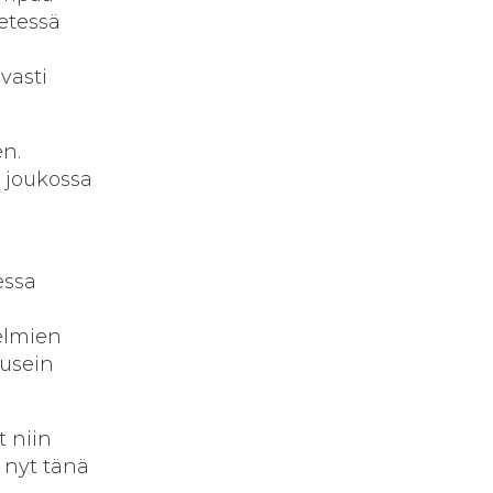
etessä
vasti
en.
 joukossa
essa
telmien
 usein
t niin
n nyt tänä