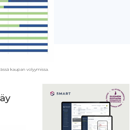
erässä kaupan volyymissa.
käy