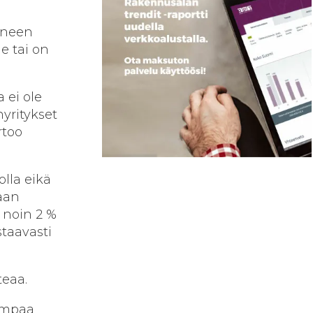
täneen
e tai on
 ei ole
yritykset
rtoo
lla eikä
aan
 noin 2 %
staavasti
teaa.
rempaa