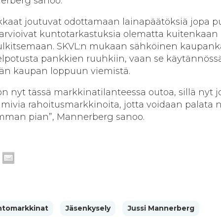
nerberg sanoo.
kaat joutuvat odottamaan lainapäätöksiä jopa pu
 arvioivat kuntotarkastuksia olematta kuitenkaan 
 tulkitsemaan. SKVL:n mukaan sähköinen kaupankä
elpotusta pankkien ruuhkiin, vaan se käytännöss
ään kaupan loppuun viemistä.
n nyt tässä markkinatilanteessa outoa, sillä nyt j
imivia rahoitusmarkkinoita, jotta voidaan palata 
mman pian”, Mannerberg sanoo.
ntomarkkinat
Jäsenkysely
Jussi Mannerberg