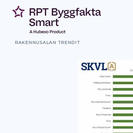
Siirry
sisältöön
RAKENNUSALAN TRENDIT