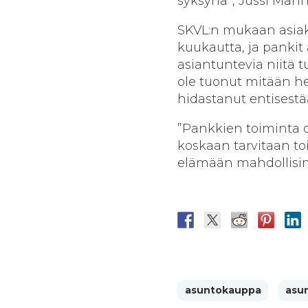
syksynä”, Jussi Man
SKVL:n mukaan asiak
kuukautta, ja pankit
asiantuntevia niitä
ole tuonut mitään h
hidastanut entisest
”Pankkien toiminta o
koskaan tarvitaan to
elämään mahdollisi
asuntokauppa
asu