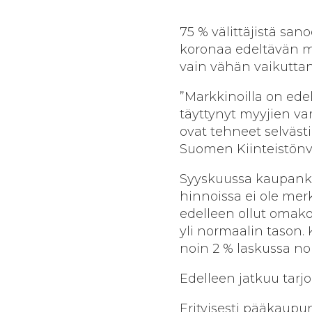
75 % välittäjistä san
koronaa edeltävän mä
vain vähän vaikuttan
”Markkinoilla on ede
täyttynyt myyjien va
ovat tehneet selväs
Suomen Kiinteistönvä
Syyskuussa kaupankä
hinnoissa ei ole me
edelleen ollut omako
yli normaalin tason.
noin 2 % laskussa no
Edelleen jatkuu tarjo
Erityisesti pääkaup