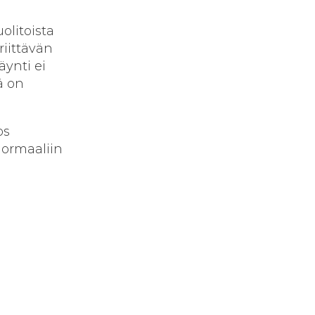
olitoista
riittävän
ynti ei
ä on
os
normaaliin