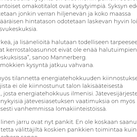
untoiset omakotitalot ovat kysytyimpiä. Syksyn ed
taan jonkin verran hiljenevän ja koko maassa
ääräisen hintatason odotetaan laskevan hyvin loi
svukeskuksia.
eä, ja lisäneliöitä halutaan todelliseen tarpeese
kerrostaloasunnot eivät ole enää halutuimpien
keskuksissa”, sanoo Mannerberg.
mökkien kysyntä jatkuu vahvana.
 myös tilannetta energiatehokkuuden kiinnostuks
tajista ei ole kiinnostunut talon lakisääteisestä
, josta energiatehokkuus ilmenisi. Jätevesijärjes
 nykyisiä jätevesiasetuksen vaatimuksia on myös
yisesti vanhemmissa lomakiinteistöissä.
inen jarru ovat nyt pankit. En ole koskaan saanu
autetta välittäjiltä koskien pankkien toimintaa kui