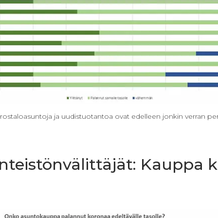
errostaloasuntoja ja uudistuotantoa ovat edelleen jonkin verran p
teistönvälittäjät: Kauppa 