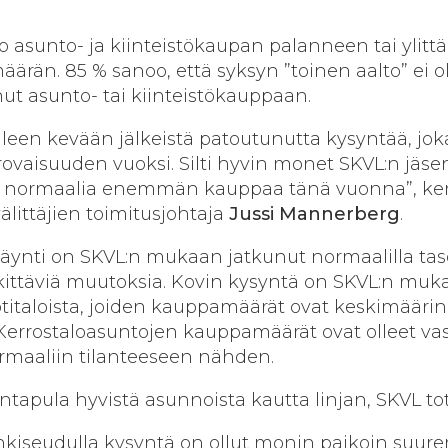
oo asunto- ja kiinteistökaupan palanneen tai ylit
ärän. 85 % sanoo, että syksyn ”toinen aalto” ei ol
ut asunto- tai kiinteistökauppaan.
lleen kevään jälkeistä patoutunutta kysyntää, joka
rovaisuuden vuoksi. Silti hyvin monet SKVL:n jäsen
ti normaalia enemmän kauppaa tänä vuonna”, ke
littäjien toimitusjohtaja
Jussi Mannerberg
.
ynti on SKVL:n mukaan jatkunut normaalilla taso
rkittäviä muutoksia. Kovin kysyntä on SKVL:n muk
titaloista, joiden kauppamäärät ovat keskimäärin
 Kerrostaloasuntojen kauppamäärät ovat olleet va
rmaaliin tilanteeseen nähden.
ntapula hyvistä asunnoista kautta linjan, SKVL to
unkiseudulla kysyntä on ollut monin paikoin suu