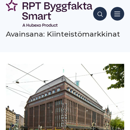
Siirry
sisältöön
Hae sisältöjä
Avainsana: Kiinteistömarkkinat