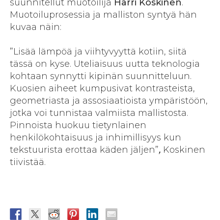
suunnitellut muotoilija
Harri Koskinen
.
Muotoiluprosessia ja malliston syntyä hän
kuvaa näin:
”Lisää lämpöä ja viihtyvyyttä kotiin, siitä
tässä on kyse. Uteliaisuus uutta teknologia
kohtaan synnytti kipinän suunnitteluun.
Kuosien aiheet kumpusivat kontrasteista,
geometriasta ja assosiaatioista ympäristöön,
jotka voi tunnistaa valmiista mallistosta.
Pinnoista huokuu tietynlainen
henkilökohtaisuus ja inhimillisyys kun
tekstuurista erottaa käden jäljen”
,
Koskinen
tiivistää.