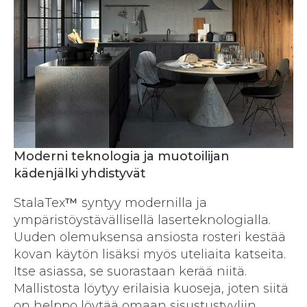
Moderni teknologia ja muotoilijan
kädenjälki yhdistyvät
StalaTex
™
syntyy modernilla ja
ympäristöystävällisellä laserteknologialla.
Uuden olemuksensa ansiosta rosteri kestää
kovan käytön lisäksi myös uteliaita katseita.
Itse asiassa, se suorastaan kerää niitä.
Mallistosta löytyy erilaisia kuoseja, joten siitä
on helppo löytää omaan sisustustyyliin