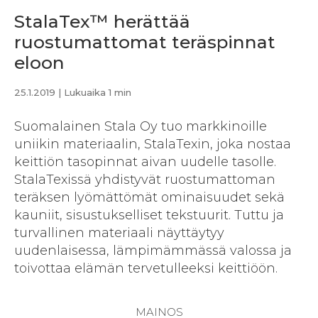
StalaTex™ herättää
ruostumattomat teräspinnat
eloon
25.1.2019
| Lukuaika 1 min
Suomalainen Stala Oy tuo markkinoille
uniikin materiaalin, StalaTexin, joka nostaa
keittiön tasopinnat aivan uudelle tasolle.
StalaTexissä yhdistyvät ruostumattoman
teräksen lyömättömät ominaisuudet sekä
kauniit, sisustukselliset tekstuurit. Tuttu ja
turvallinen materiaali näyttäytyy
uudenlaisessa, lämpimämmässä valossa ja
toivottaa elämän tervetulleeksi keittiöön.