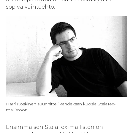
sopiva vaihtoehto.
Harri Koskinen suunnitteli kahdeksan kuosia StalaTex-
mallistoon.
Ensimmäisen StalaTex-malliston on