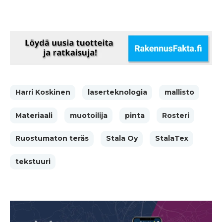
Harri Koskinen
laserteknologia
mallisto
Materiaali
muotoilija
pinta
Rosteri
Ruostumaton teräs
Stala Oy
StalaTex
tekstuuri