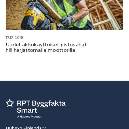
17.12.2018
Uudet akkukäyttöiset pistosahat
hiiliharjattomalla moottorilla
Hubexo Finland Oy