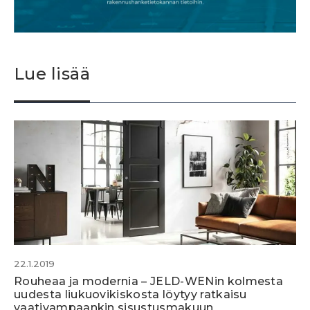
Lue lisää
22.1.2019
Rouheaa ja modernia – JELD-WENin kolmesta
uudesta liukuovikiskosta löytyy ratkaisu
vaativampaankin sisustusmakuun