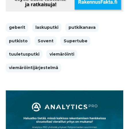
geberit
laskuputki
putkikanava
putkisto
Sovent
Supertube
tuuletusputki
viemäröinti
viemäröintijärjestelmä