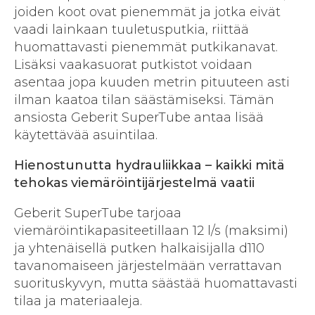
joiden koot ovat pienemmät ja jotka eivät
vaadi lainkaan tuuletusputkia, riittää
huomattavasti pienemmät putkikanavat.
Lisäksi vaakasuorat putkistot voidaan
asentaa jopa kuuden metrin pituuteen asti
ilman kaatoa tilan säästämiseksi. Tämän
ansiosta Geberit SuperTube antaa lisää
käytettävää asuintilaa.
Hienostunutta hydrauliikkaa – kaikki mitä
tehokas viemäröintijärjestelmä vaatii
Geberit SuperTube tarjoaa
viemäröintikapasiteetillaan 12 l/s (maksimi)
ja yhtenäisellä putken halkaisijalla d110
tavanomaiseen järjestelmään verrattavan
suorituskyvyn, mutta säästää huomattavasti
tilaa ja materiaaleja.