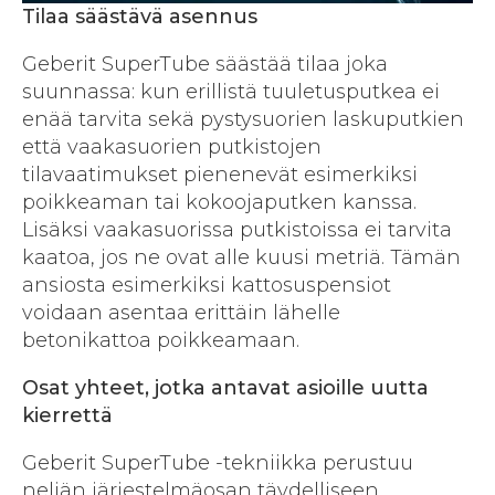
Tilaa säästävä asennus
Geberit SuperTube säästää tilaa joka
suunnassa: kun erillistä tuuletusputkea ei
enää tarvita sekä pystysuorien laskuputkien
että vaakasuorien putkistojen
tilavaatimukset pienenevät esimerkiksi
poikkeaman tai kokoojaputken kanssa.
Lisäksi vaakasuorissa putkistoissa ei tarvita
kaatoa, jos ne ovat alle kuusi metriä. Tämän
ansiosta esimerkiksi kattosuspensiot
voidaan asentaa erittäin lähelle
betonikattoa poikkeamaan.
Osat yhteet, jotka antavat asioille uutta
kierrettä
Geberit SuperTube -tekniikka perustuu
neljän järjestelmäosan täydelliseen