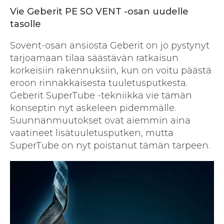
Vie Geberit PE SO VENT -osan uudelle
tasolle
Sovent-osan ansiosta Geberit on jo pystynyt
tarjoamaan tilaa säästävän ratkaisun
korkeisiin rakennuksiin, kun on voitu päästä
eroon rinnakkaisesta tuuletusputkesta.
Geberit SuperTube -tekniikka vie tämän
konseptin nyt askeleen pidemmälle.
Suunnanmuutokset ovat aiemmin aina
vaatineet lisätuuletusputken, mutta
SuperTube on nyt poistanut tämän tarpeen.