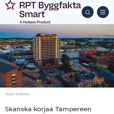
Siirry
sisältöön
Hae sisältöjä
Kuva: Sokotel
Skanska korjaa Tampereen