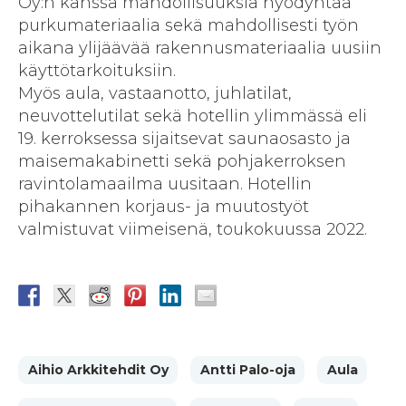
Oy:n kanssa mahdollisuuksia hyödyntää
purkumateriaalia sekä mahdollisesti työn
aikana ylijäävää rakennusmateriaalia uusiin
käyttötarkoituksiin.
Myös aula, vastaanotto, juhlatilat,
neuvottelutilat sekä hotellin ylimmässä eli
19. kerroksessa sijaitsevat saunaosasto ja
maisemakabinetti sekä pohjakerroksen
ravintolamaailma uusitaan. Hotellin
pihakannen korjaus- ja muutostyöt
valmistuvat viimeisenä, toukokuussa 2022.
Aihio Arkkitehdit Oy
Antti Palo-oja
Aula