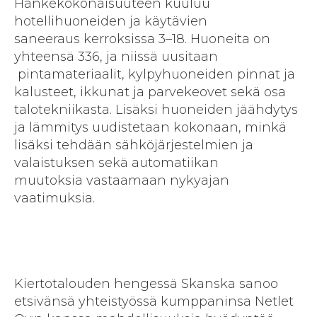
Hankekokonaisuuteen kuuluu
hotellihuoneiden ja käytävien
saneeraus kerroksissa 3–18. Huoneita on
yhteensä 336, ja niissä uusitaan
pintamateriaalit, kylpyhuoneiden pinnat ja
kalusteet, ikkunat ja parvekeovet sekä osa
talotekniikasta. Lisäksi huoneiden jäähdytys
ja lämmitys uudistetaan kokonaan, minkä
lisäksi tehdään sähköjärjestelmien ja
valaistuksen sekä automatiikan
muutoksia vastaamaan nykyajan
vaatimuksia.
Kiertotalouden hengessä Skanska sanoo
etsivänsä yhteistyössä kumppaninsa Netlet