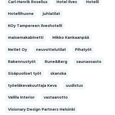
Carl-Henrik Roselius
Hotel Ilves
Hotelli
Hotellihuone
juhlatilat
KOy Tampereen Ilveshotelli
maisemakabinetti
Mikko Kankaanpää
Netlet Oy
neuvottelut­ilat
Pihatyöt
Rakennustyöt
Rune&Berg
saunaosasto
Sisäpuoliset työt
skanska
työeläkevakuuttaja Keva
uudistus
Vallila Interior
vastaanotto
Visionary Design Partners Helsinki