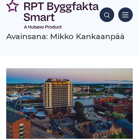
Siirry
sisältöön
Hae sisältöjä
Avainsana: Mikko Kankaanpää