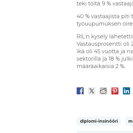
teki töitä 9 % vastaa
40 % vastaajista pit
työuupumuksen oirei
RIL:n kysely lähetettii
Vastausprosentti oli 2
ikä oli 45 vuotta ja n
sektorilla ja 18 % julk
määräaikaisia 2 %.
diplomi-insinööri
m