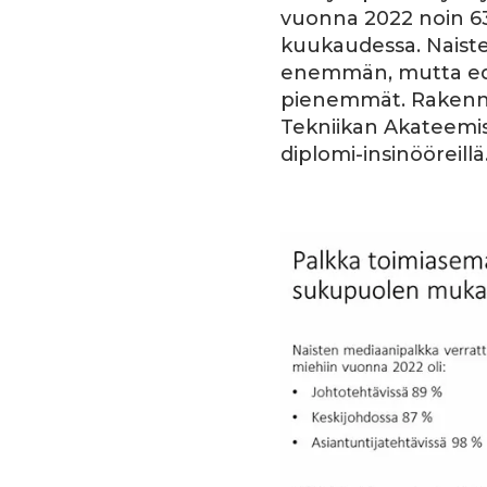
vuonna 2022 noin 6
kuukaudessa. Naiste
enemmän, mutta edel
pienemmät. Rakennu
Tekniikan Akateemi
diplomi-insinööreillä