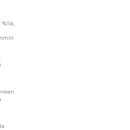
%:lla,
iemmin
.
i
tuneen
a
la