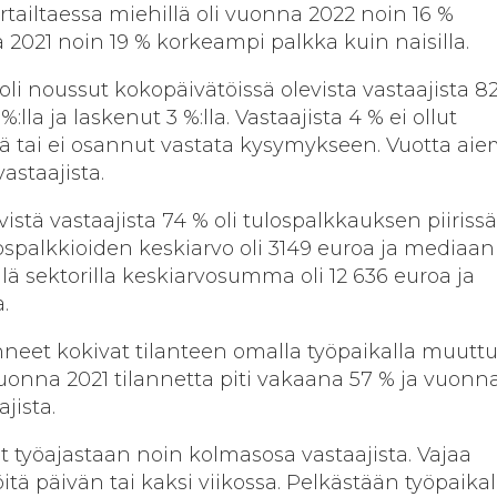
tailtaessa miehillä oli vuonna 2022 noin 16 %
2021 noin 19 % korkeampi palkka kuin naisilla.
i noussut kokopäivätöissä olevista vastaajista 82 
:lla ja laskenut 3 %:lla. Vastaajista 4 % ei ollut
sä tai ei osannut vastata kysymykseen. Vuotta a
astaajista.
stä vastaajista 74 % oli tulospalkkauksen piirissä
ospalkkioiden keskiarvo oli 3149 euroa ja mediaan
llä sektorilla keskiarvosumma oli 12 636 euroa ja
.
nneet kokivat tilanteen omalla työpaikalla muut
nna 2021 tilannetta piti vakaana 57 % ja vuonn
ajista.
let työajastaan noin kolmasosa vastaajista. Vajaa
tä päivän tai kaksi viikossa. Pelkästään työpaikal