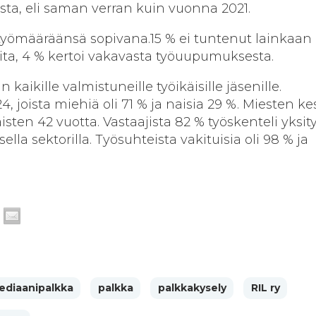
jista, eli saman verran kuin vuonna 2021.
i työmääräänsä sopivana.15 % ei tuntenut lainkaan
ta, 4 % kertoi vakavasta työuupumuksesta.
n kaikille valmistuneille työikäisille jäsenille.
4, joista miehiä oli 71 % ja naisia 29 %. Miesten ke
aisten 42 vuotta. Vastaajista 82 % työskenteli yksity
isella sektorilla. Työsuhteista vakituisia oli 98 % ja
ediaanipalkka
palkka
palkkakysely
RIL ry