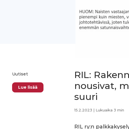
RIL: Rakenn
Uutiset
nousivat, m
Lue lisää
suuri
15.2.2023
| Lukuaika 3 min
RIL ry:n palkkakyse