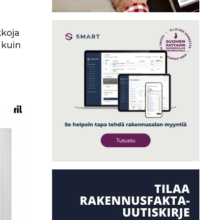
kkoja
 kuin