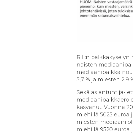
RIL:n palkkakyselyn 
naisten mediaanipalk
mediaanipalkka nou
5,7 % ja miesten 2,9 
Sekä asiantuntija- et
mediaanipalkkaero o
kasvanut. Vuonna 202
miehillä 5025 euroa 
miesten mediaani oli
miehillä 9520 euroa j