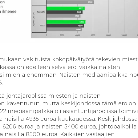
mukaan vakituista kokopäivätyötä tekevien miest
assa on edelleen selvä ero, vaikka naisten
si miehiä enemmän. Naisten mediaanipalkka no
%.
tä johtajaroolissa miesten ja naisten
n kaventunut, mutta keskijohdossa tämä ero on
2 mediaanipalkka oli asiantuntijaroolissa toimivi
ja naisilla 4935 euroa kuukaudessa. Keskijohdossa
 6206 euroa ja naisten 5400 euroa, johtopaikoilla
a naisilla 8500 euroa. Kaikkien vastaajien