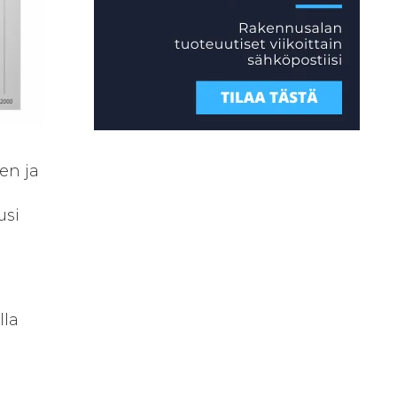
en ja
usi
lla