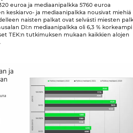
320 euroa ja mediaanipalkka 5760 euroa
n keskiarvo- ja mediaanipalkka nousivat miehiä
leen naisten palkat ovat selvästi miesten pal
salan DI:n mediaanipalkka oli 6,3 % korkeampi
set TEK:n tutkimuksen mukaan kaikkien alojen
.