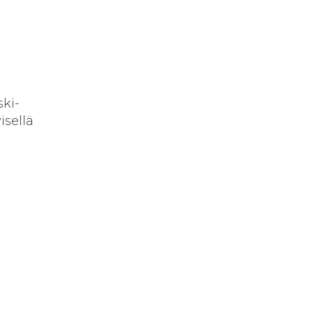
ski-
isellä