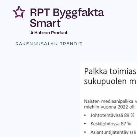
Siirry
sisältöön
RAKENNUSALAN TRENDIT