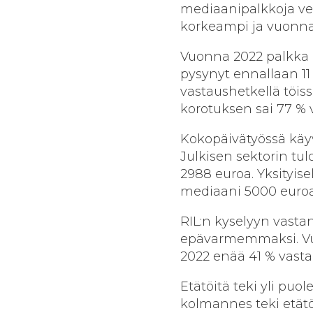
mediaanipalkkoja ver
korkeampi ja vuonna 
Vuonna 2022 palkka ol
pysynyt ennallaan 11 %
vastaushetkellä töis
korotuksen sai 77 % v
Kokopäivätyössä käyvi
Julkisen sektorin tul
2988 euroa. Yksityise
mediaani 5000 euroa
RIL:n kyselyyn vasta
epävarmemmaksi. Vuo
2022 enää 41 % vasta
Etätöitä teki yli puo
kolmannes teki etätöi