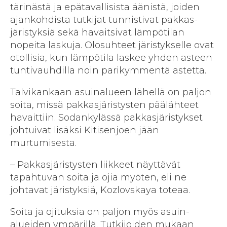
tärinästä ja epä­tavallisista äänistä, joiden
ajan­kohdista tutkijat tunnistivat pakkas­
järistyksiä sekä havaitsivat lämpö­tilan
nopeita laskuja. Olo­suhteet järistykselle ovat
otollisia, kun lämpö­tila laskee yhden asteen
tunti­vauhdilla noin pari­kymmentä astetta.
Talvikankaan asuinalueen lähellä on paljon
soita, missä pakkas­järistysten pää­lähteet
havaittiin. Sodankylässä pakkas­järistykset
johtuivat lisäksi Kitisenjoen jään
murtumisesta.
– Pakkasjäristysten liikkeet näyttävät
tapahtuvan soita ja ojia myöten, eli ne
johtavat järistyksiä, Kozlovskaya toteaa.
Soita ja ojituksia on paljon myös asuin­
alueiden ympärillä. Tutkijoiden mukaan