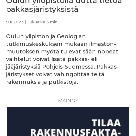
Oulun yliopistolla uutta tietoa
pakkasjäristyksistä
9.11.2023
| Lukuaika 5 min
Oulun ylipiston ja Geologian
tutkimuskeskuksen mukaan ilmaston­
muutoksen myötä tulevat sään nopeat
vaihtelut voivat lisätä pakkas- eli
jääjäristyksiä Pohjois-Suomessa. Pakkas­
järistykset voivat vahingoittaa teitä,
rakennuksia ja putkistoja.