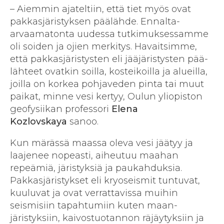
– Aiemmin ajateltiin, että tiet myös ovat
pakkas­järistyksen pää­lähde. Ennalta-
arvaamatonta uudessa tutkimuksessamme
oli soiden ja ojien merkitys. Havaitsimme,
että pakkas­järistysten eli jää­järistysten pää­
lähteet ovatkin soilla, kosteikoilla ja alueilla,
joilla on korkea pohja­veden pinta tai muut
paikat, minne vesi kertyy, Oulun yliopiston
geofysiikan professori
Elena
Kozlovskaya
sanoo.
Kun märässä maassa oleva vesi jäätyy ja
laajenee nopeasti, aiheutuu maahan
repeämiä, järistyksiä ja paukahduksia.
Pakkas­järistykset eli kryoseismit tuntuvat,
kuuluvat ja ovat verrattavissa muihin
seismisiin tapahtumiin kuten maan­
järistyksiin, kaivos­tuotannon räjäytyksiin ja