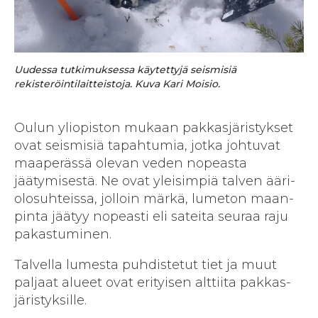
Uudessa tutkimuksessa käytettyjä seismisiä
rekisteröintilaitteistoja. Kuva Kari Moisio.
Oulun yliopiston mukaan pakkas­järistykset
ovat seismisiä tapahtumia, jotka johtuvat
maa­perässä olevan veden nopeasta
jäätymisestä. Ne ovat yleisimpiä talven ääri­
olosuhteissa, jolloin märkä, lumeton maan­
pinta jäätyy nopeasti eli sateita seuraa raju
pakastuminen.
Talvella lumesta puhdistetut tiet ja muut
paljaat alueet ovat erityisen alttiita pakkas­
järistyksille.