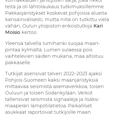
voimakkaiden järistysten sarja, joka rikkoi
teitä ja oli lähtö­laukaus tutkimuksillemme.
Pakkas­järistykset koskevat pohjoisia alueita
kansain­välisesti, mutta niitä on tutkittu vielä
vähän, Oulun yliopiston erikoistutkija
Kari
Moisio
kertoo.
Yleensä talvella lumi­hanki suojaa maan­
pintaa kylmältä. Lumen sulaessa pois
vaihtelevien säiden mukana, maa altistuu
pakkaselle.
Tutkijat asensivat talven 2022–2023 ajaksi
Pohjois-Suomeen kaksi maan­järistyksiä
mittaavaa seismistä asema­verkkoa, toisen
Ouluun ja toisen Sodankylään. Verkot
tallensivat seismistä signaaleja ja lisäksi
maaperän lämpötila­tietoa. Paikalliset
asukkaat raportoivat tutkijoille maan