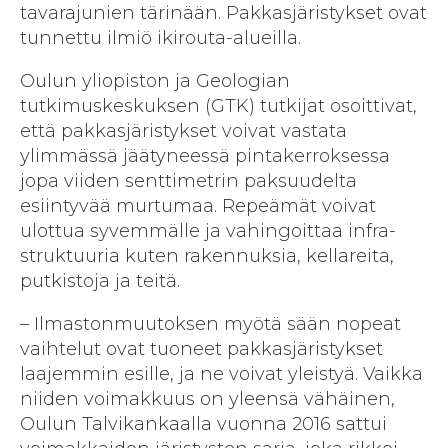
tavara­junien tärinään. Pakkas­järistykset ovat
tunnettu ilmiö ikirouta-alueilla.
Oulun yliopiston ja Geologian
tutkimuskeskuksen (GTK) tutkijat osoittivat,
että pakkas­järistykset voivat vastata
ylimmässä jäätyneessä pinta­kerroksessa
jopa viiden sentti­metrin paksuudelta
esiintyvää murtumaa. Repeämät voivat
ulottua syvemmälle ja vahingoittaa infra­
struktuuria kuten rakennuksia, kellareita,
putkistoja ja teitä.
– Ilmastonmuutoksen myötä sään nopeat
vaihtelut ovat tuoneet pakkas­järistykset
laajemmin esille, ja ne voivat yleistyä. Vaikka
niiden voimakkuus on yleensä vähäinen,
Oulun Talvikankaalla vuonna 2016 sattui