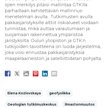
ojien merkitys pitäisi mallintaa GTK:lla
parhaillaan kehitettävän mallinnus­
menetelmän avulla. Tutkimusten avulla
pakkas­järistyksille alttiit riski­alueet voidaan
tunnistaa, mikä auttaa varautumaan ja
suojamaan rakennettua ympäristöä
järistyksiltä. Oulun yliopiston ja GTK:n
tutkijoiden tavoitteena on luoda järjestelmä,
joka voisi ennustaa pakkas­järistyksiä
maaperä­aineiston ja satelliitti­datan pohjalta.
Elena Kozlovskaya
geofysiikka
Geologian tutkimuskeskus
ilmastonmuutos