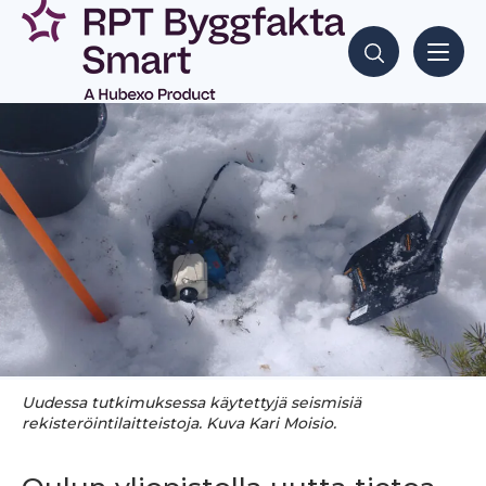
Siirry
sisältöön
Hae sisältöjä
Uudessa tutkimuksessa käytettyjä seismisiä
rekisteröintilaitteistoja. Kuva Kari Moisio.