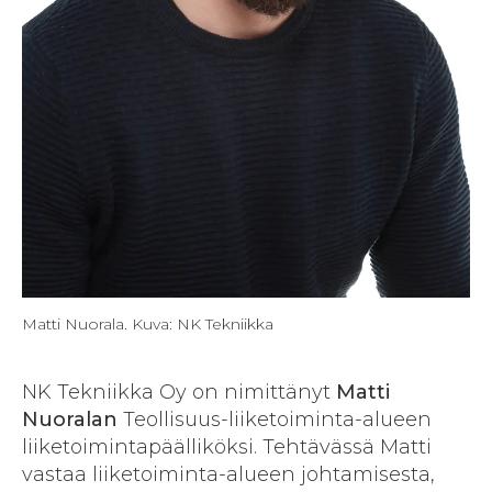
Matti Nuorala. Kuva: NK Tekniikka
NK Tekniikka Oy on nimittänyt
Matti
Nuoralan
Teollisuus-liiketoiminta-alueen
liiketoimintapäälliköksi. Tehtävässä Matti
vastaa liiketoiminta-alueen johtamisesta,