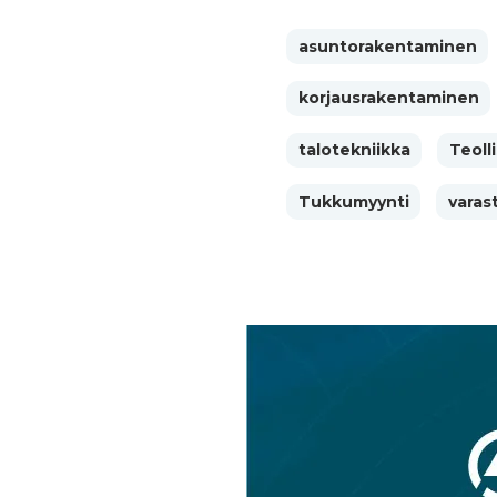
asuntorakentaminen
korjausrakentaminen
talotekniikka
Teoll
Tukkumyynti
varas