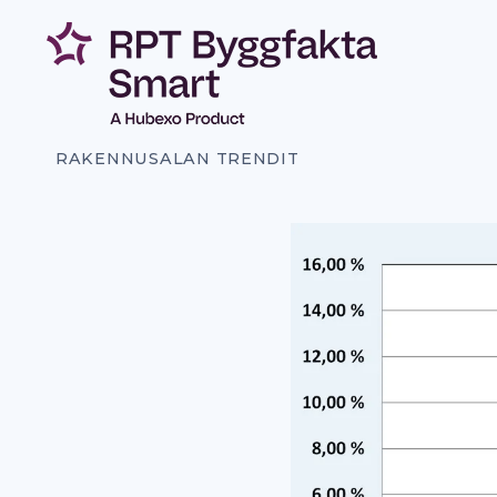
Siirry
sisältöön
RAKENNUSALAN TRENDIT