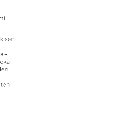
ti
lkisen
a.–
sekä
den
sten