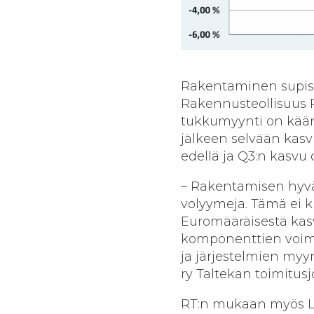
Rakentaminen supistu
Rakennusteollisuus R
tukkumyynti on kään
jälkeen selvään kasvu
edellä ja Q3:n kasvu 
– Rakentamisen hyvä
volyymeja. Tämä ei ku
Euromääräisestä kasv
komponenttien voima
ja järjestelmien myy
ry Taltekan toimitus
RT:n mukaan myös LVI