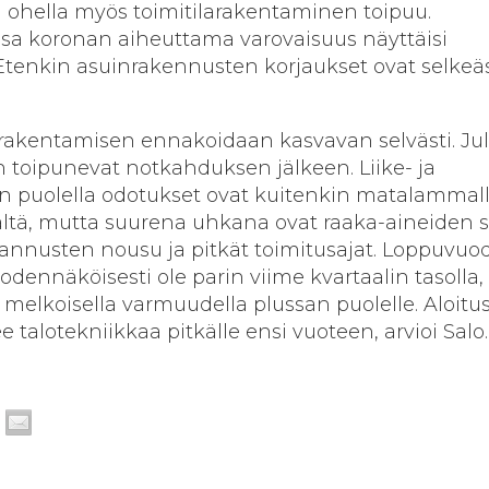
ohella myös toimitilarakentaminen toipuu.
sa koronan aiheuttama varovaisuus näyttäisi
tenkin asuinrakennusten korjaukset ovat selkeäs
torakentamisen ennakoidaan kasvavan selvästi. Ju
 toipunevat notkahduksen jälkeen. Liike- ja
n puolella odotukset ovat kuitenkin matalammall
ältä, mutta suurena uhkana ovat raaka-aineiden 
nnusten nousu ja pitkät toimitusajat. Loppuvuo
dennäköisesti ole parin viime kvartaalin tasolla,
 melkoisella varmuudella plussan puolelle. Aloitu
 talotekniikkaa pitkälle ensi vuoteen, arvioi Salo.