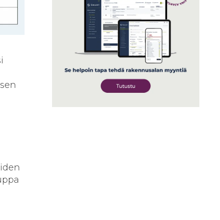
i
ksen
eiden
auppa