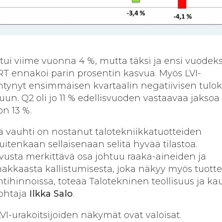
i viime vuonna 4 %, mutta täksi ja ensi vuodeks
T ennakoi parin prosentin kasvua. Myös LVI-
tynyt ensimmäisen kvartaalin negatiivisen tulo
un. Q2 oli jo 11 % edellisvuoden vastaavaa jaksoa
on 13 %.
 vauhti on nostanut talotekniikkatuotteiden
itenkaan sellaisenaan selitä hyvää tilastoa.
usta merkittävä osa johtuu raaka-aineiden ja
kkaasta kallistumisesta, joka näkyy myös tuott
ntihinnoissa, toteaa Talotekninen teollisuus ja k
johtaja
Ilkka Salo
.
-urakoitsijoiden näkymät ovat valoisat.