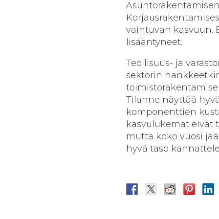
Asuntorakentamisen 
Korjausrakentamises
vaihtuvan kasvuun. E
lisääntyneet.
Teollisuus- ja varas
sektorin hankkeetkin
toimistorakentamise
Tilanne näyttää hyv
komponenttien kusta
kasvulukemat eivät to
mutta koko vuosi jää
hyvä taso kannattelee