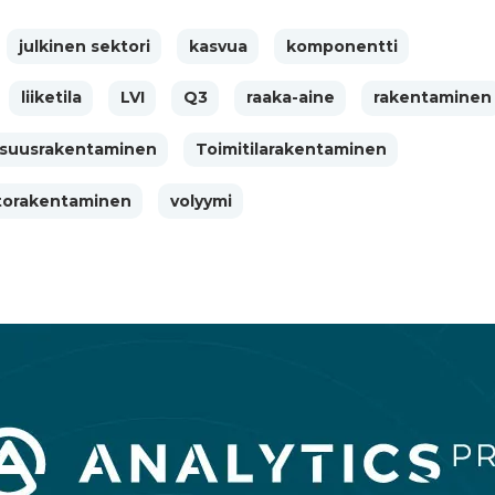
julkinen sektori
kasvua
komponentti
liiketila
LVI
Q3
raaka-aine
rakentaminen
isuusrakentaminen
Toimitilarakentaminen
torakentaminen
volyymi