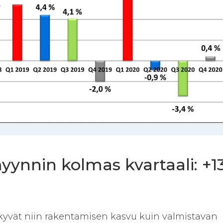
ynnin kolmas kvartaali: +1
vät niin rakentamisen kasvu kuin valmistavan