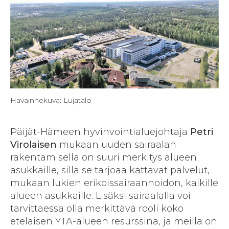
Havainnekuva: Lujatalo
Päijät-Hämeen hyvinvointialuejohtaja
Petri
Virolaisen
mukaan uuden sairaalan
rakentamisella on suuri merkitys alueen
asukkaille, sillä se tarjoaa kattavat palvelut,
mukaan lukien erikois­sairaan­hoidon, kaikille
alueen asukkaille. Lisäksi sairaalalla voi
tarvittaessa olla merkittävä rooli koko
eteläisen YTA-alueen resurssina, ja meillä on