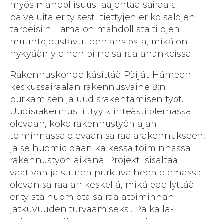
myös mahdollisuus laajentaa sairaala­
palveluita erityisesti tiettyjen erikois­alojen
tarpeisiin. Tämä on mahdollista tilojen
muunto­joustavuuden ansiosta, mikä on
nykyään yleinen piirre sairaalahankeissa.
Rakennuskohde käsittää Päijät-Hämeen
keskus­sairaalan rakennus­vaihe 8:n
purkamisen ja uudis­rakentamisen työt.
Uudis­rakennus liittyy kiinteästi olemassa
olevaan, koko rakennus­työn ajan
toiminnassa olevaan sairaala­rakennukseen,
ja se huomioidaan kaikessa toiminnassa
rakennus­työn aikana. Projekti sisältää
vaativan ja suuren purku­vaiheen olemassa
olevan sairaalan keskellä, mikä edellyttää
erityistä huomiota sairaala­toiminnan
jatkuvuuden turvaamiseksi. Paikalla­