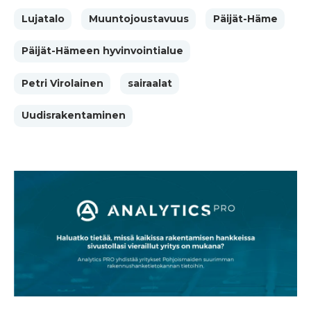
Lujatalo
Muuntojoustavuus
Päijät-Häme
Päijät-Hämeen hyvinvointialue
Petri Virolainen
sairaalat
Uudisrakentaminen