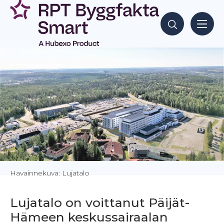
Siirry
sisältöön
Hae sisältöjä
Havainnekuva: Lujatalo
Lujatalo on voittanut Päijät-
Hämeen keskus­sairaalan