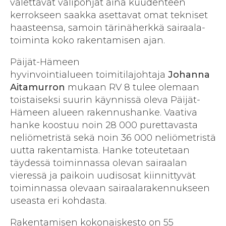
valettavat väli­pohjat aina kuudenteen
kerrokseen saakka asettavat omat tekniset
haasteensa, samoin tärinä­herkkä sairaala­
toiminta koko rakentamisen ajan.
Päijät-Hämeen
hyvinvointialueen toimitilajohtaja
Johanna
Aitamurron
mukaan RV 8 tulee olemaan
toistaiseksi suurin käynnissä oleva Päijät-
Hämeen alueen rakennus­hanke. Vaativa
hanke koostuu noin 28 000 purettavasta
neliö­metristä sekä noin 36 000 neliömetristä
uutta rakentamista. Hanke toteutetaan
täydessä toiminnassa olevan sairaalan
vieressä ja paikoin uudis­osat kiinnittyvät
toiminnassa olevaan sairaala­rakennukseen
useasta eri kohdasta.
Rakentamisen kokonaiskesto on 55