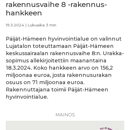
rakennus­vaihe 8 -rakennus­
hankkeen
19.3.2024
| Lukuaika 3 min
Päijät-Hämeen hyvinvointialue on valinnut
Lujatalon toteuttamaan Päijät-Hämeen
keskus­sairaalan rakennus­vaihe 8:n. Urakka­
sopimus alle­kirjoitettiin maanantaina
18.3.2024. Koko hankkeen arvo on 156,2
miljoonaa euroa, josta rakennus­urakan
osuus on 71 miljoonaa euroa.
Rakennuttajana toimii Päijät-Hämeen
hyvinvointialue.