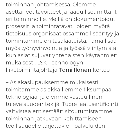
toiminnan johtamisessa. Olemme
asettaneet tavoitteet ja laadulliset mittarit
eri toiminnoille. Meillä on dokumentoidut
prosessit ja toimintatavat, joiden myötä
tietoisuus organisaatiossamme lisääntyy ja
toimintamme on tasalaatuista. Tämä lisää
myös työhyvinvointia ja työssä viihtymistä,
kun asiat sujuvat yhtenäisten käytäntöjen
mukaisesti, LSK Technologyn
liiketoimintajohtaja
Tomi Ilonen
kertoo.
– Asiakaslupauksemme mukaisesti
toimitamme asiakkaillemme fiksumpaa
teknologiaa, ja olemme vastuullinen
tulevaisuuden tekijä. Tuore laatusertifiointi
vahvistaa entisestään sitoutumistamme
toiminnan jatkuvaan kehittämiseen
teollisuudelle tarjottavien palveluiden