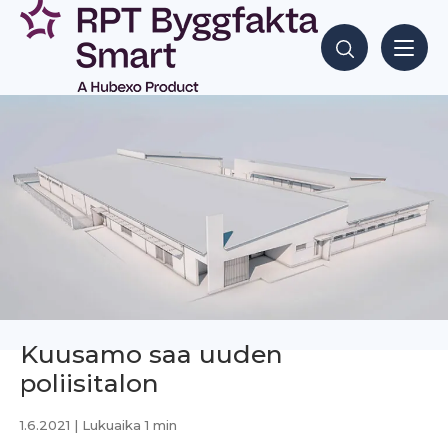
Siirry
sisältöön
Hae sisältöjä
Kuusamo saa uuden
poliisitalon
1.6.2021
| Lukuaika 1 min