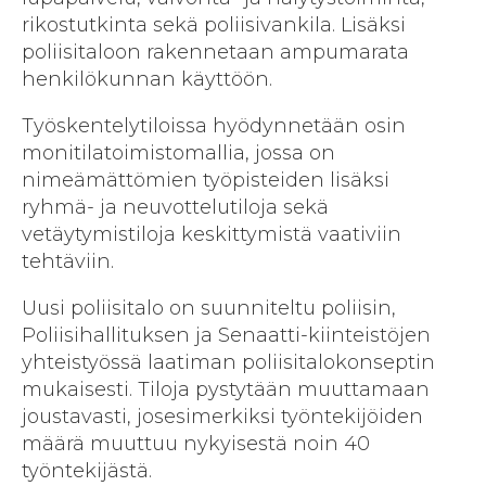
rikostutkinta sekä poliisivankila. Lisäksi
poliisitaloon rakennetaan ampumarata
henkilökunnan käyttöön.
Työskentelytiloissa hyödynnetään osin
monitilatoimistomallia, jossa on
nimeämättömien työpisteiden lisäksi
ryhmä- ja neuvottelutiloja sekä
vetäytymistiloja keskittymistä vaativiin
tehtäviin.
Uusi poliisitalo on suunniteltu poliisin,
Poliisihallituksen ja Senaatti-kiinteistöjen
yhteistyössä laatiman poliisitalokonseptin
mukaisesti. Tiloja pystytään muuttamaan
joustavasti, josesimerkiksi työntekijöiden
määrä muuttuu nykyisestä noin 40
työntekijästä.