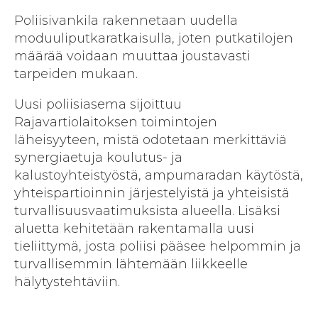
Poliisivankila rakennetaan uudella
moduuliputkaratkaisulla, joten putkatilojen
määrää voidaan muuttaa joustavasti
tarpeiden mukaan.
Uusi poliisiasema sijoittuu
Rajavartiolaitoksen toimintojen
läheisyyteen, mistä odotetaan merkittäviä
synergiaetuja koulutus- ja
kalustoyhteistyöstä, ampumaradan käytöstä,
yhteispartioinnin järjestelyistä ja yhteisistä
turvallisuusvaatimuksista alueella. Lisäksi
aluetta kehitetään rakentamalla uusi
tieliittymä, josta poliisi pääsee helpommin ja
turvallisemmin lähtemään liikkeelle
hälytystehtäviin.