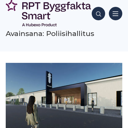
Siirry
sisältöön
Hae sisältöjä
Avainsana: Poliisihallitus