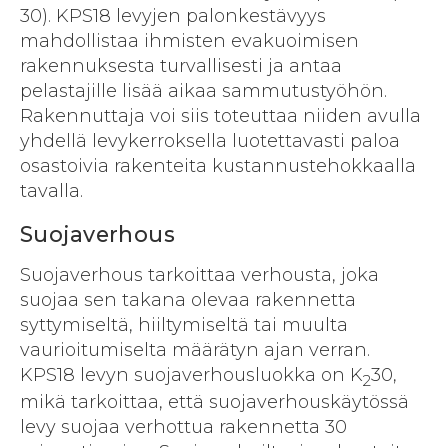
30). KPS18 levyjen palonkestävyys
mahdollistaa ihmisten evakuoimisen
rakennuksesta turvallisesti ja antaa
pelastajille lisää aikaa sammutustyöhön.
Rakennuttaja voi siis toteuttaa niiden avulla
yhdellä levykerroksella luotettavasti paloa
osastoivia rakenteita kustannustehokkaalla
tavalla.
Suojaverhous
Suojaverhous tarkoittaa verhousta, joka
suojaa sen takana olevaa rakennetta
syttymiseltä, hiiltymiseltä tai muulta
vaurioitumiselta määrätyn ajan verran.
KPS18 levyn suojaverhousluokka on K
30,
2
mikä tarkoittaa, että suojaverhouskäytössä
levy suojaa verhottua rakennetta 30