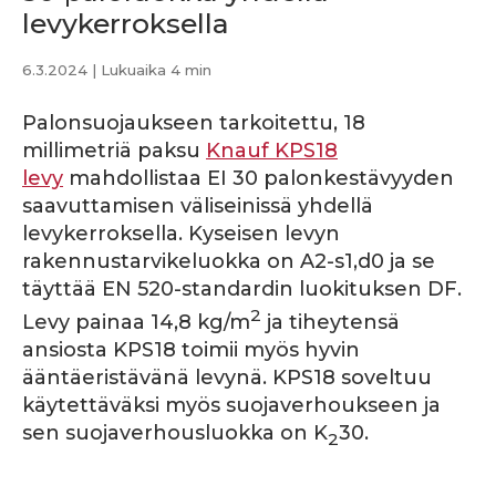
levykerroksella
6.3.2024
| Lukuaika 4 min
Palonsuojaukseen tarkoitettu, 18
millimetriä paksu
Knauf KPS18
levy
mahdollistaa EI 30 palonkestävyyden
saavuttamisen väliseinissä yhdellä
levykerroksella. Kyseisen levyn
rakennustarvikeluokka on A2-s1,d0 ja se
täyttää EN 520-standardin luokituksen DF.
2
Levy painaa 14,8 kg/m
ja tiheytensä
ansiosta KPS18 toimii myös hyvin
ääntäeristävänä levynä. KPS18 soveltuu
käytettäväksi myös suojaverhoukseen ja
sen suojaverhousluokka on K
30.
2