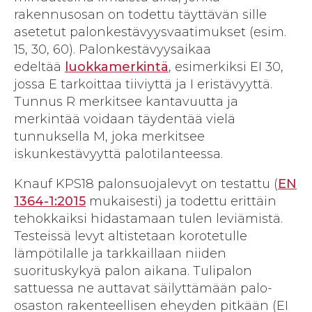
rakennusosan on todettu täyttävän sille
asetetut palonkestävyysvaatimukset (esim.
15, 30, 60). Palonkestävyysaikaa
edeltää
luokkamerkintä
, esimerkiksi EI 30,
jossa E tarkoittaa tiiviyttä ja I eristävyyttä.
Tunnus R merkitsee kantavuutta ja
merkintää voidaan täydentää vielä
tunnuksella M, joka merkitsee
iskunkestävyyttä palotilanteessa.
Knauf KPS18 palonsuojalevyt on testattu (
EN
1364-1:2015
mukaisesti) ja todettu erittäin
tehokkaiksi hidastamaan tulen leviämistä.
Testeissä levyt altistetaan korotetulle
lämpötilalle ja tarkkaillaan niiden
suorituskykyä palon aikana. Tulipalon
sattuessa ne auttavat säilyttämään palo-
osaston rakenteellisen eheyden pitkään (EI