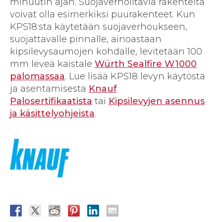
minuutin ajan. Suojaverhoiltavia rakenteita
voivat olla esimerkiksi puurakenteet. Kun
KPS18:sta käytetään suojaverhoukseen,
suojattavalle pinnalle, ainoastaan
kipsilevysaumojen kohdalle, levitetään 100
mm leveä kaistale
Würth Sealfire W1000
palomassaa
. Lue lisää KPS18 levyn käytöstä
ja asentamisesta
Knauf
Palosertifikaatista
tai
Kipsilevyjen asennus
ja käsittelyohjeista
.