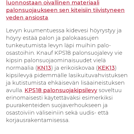
luonnostaan oivallinen materiaali
palonsuojaukseen sen kiteisiin tiivistyneen
veden ansiosta
.
Levyn kuumentuessa kidevesi höyrystyy ja
höyry estää palon ja palokaasujen
tunkeutumista levyn läpi muihin palo-
osastoihin. Knauf KPS18 palonsuojalevy vie
kipsin palonsuojaominaisuudet vielä
normaalia (
KN13
) ja erikoiskovaa (
KEK13
)
kipsilevyä pidemmälle lasikuituvahvistuksen
ja kutistumista ehkäisevän lisäaineistuksen
avulla.
KPS18 palonsuojakipsilevy
soveltuu
erinomaisesti käytettäväksi esimerkiksi
puurakenteiden suojaverhoukseen ja
osastoiviin väliseiniin sekä uudis- että
korjausrakentamisessa.