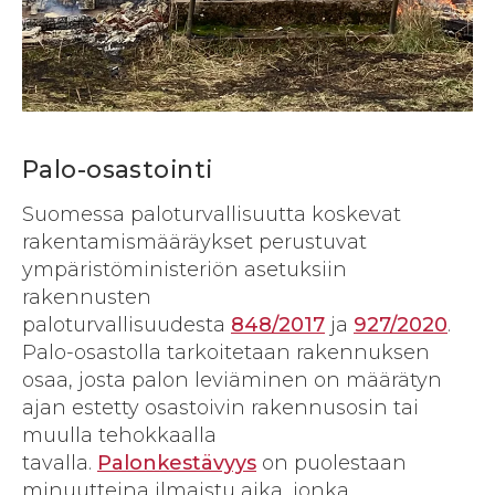
Palo-osastointi
Suomessa paloturvallisuutta koskevat
rakentamismääräykset perustuvat
ympäristöministeriön asetuksiin
rakennusten
paloturvallisuudesta
848/2017
ja
927/2020
.
Palo-osastolla tarkoitetaan rakennuksen
osaa, josta palon leviäminen on määrätyn
ajan estetty osastoivin rakennusosin tai
muulla tehokkaalla
tavalla.
Palonkestävyys
on puolestaan
minuutteina ilmaistu aika, jonka