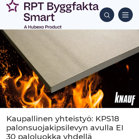
Siirry
sisältöön
Hae sisältöjä
Kaupallinen yhteistyö: KPS18
palonsuojakipsilevyn avulla EI
30 paloluokka yhdellä