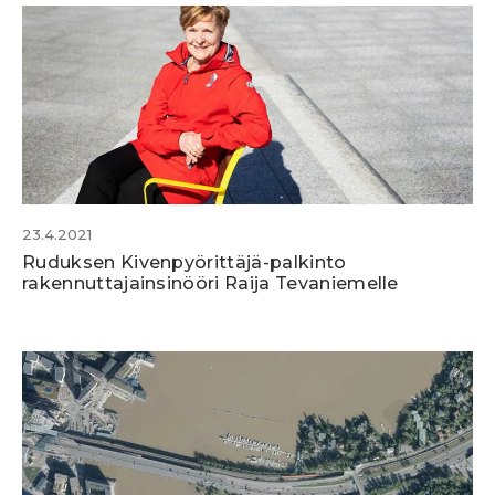
23.4.2021
Ruduksen Kivenpyörittäjä-palkinto
rakennuttajainsinööri Raija Tevaniemelle