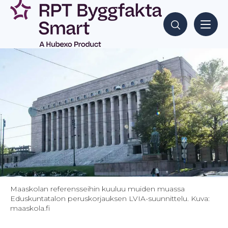
Siirry
sisältöön
Hae sisältöjä
Maaskolan referensseihin kuuluu muiden muassa
Eduskuntatalon peruskorjauksen LVIA-suunnittelu. Kuva:
maaskola.fi